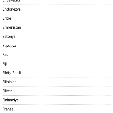
El Salvador
Endonezya
Eritre
Ermenistan
Estonya
Etiyopya
Fas
Fiji
Fildişi Sahili
Filipinler
Filistin
Finlandiya
Fransa