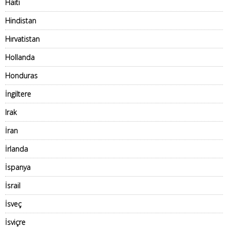
Haiti
Hindistan
Hırvatistan
Hollanda
Honduras
İngiltere
Irak
İran
İrlanda
İspanya
İsrail
İsveç
İsviçre