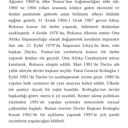
Ağustos 1960’ta ülke Fransa’dan bağımsızlığını elde etti.
1960 ve 1966 yılları arasında kötüye giden ekonomi ve
iktidar partisinde giderek artan bölünme ülkeyi ihtilalin
eşiğine getirdi. 31 Aralık 1966-1 Ocak 1967 gecesi Albay
Bokassa kansız bir darbe yaparak, hükümeti iktidardan
uzaklaştırdı. 4 Aralık 1976’da, Bokassa ülkenin ismini Orta
Afrika İmparatorluğu olarak değiştirerek kendisini imparator
ilan etti. 21 Eylül 1979’da İmparator Libya’da iken, eski
başkan Dacko, Fransa’nın yardımıyla kansız bir darbe
yaparak iktidarı ele geçirdi. Orta Afrika Cumhuriyeti tekrar
kurularak, Bokassa sürgün edildi. Mart 1981’de Dacko altı
yıllık süreyle devlet başkanı seçildi. Fakat General Kolingba 1
Eylül 1981’de Dacko’yu uzaklaştırarak yerine geçti. 1986’da
yapılan halk oylaması ile yeni anayasa kabul edildi. Ülkede
tek partiye dayalı bir rejim kuruldu. Kolingba’nın devlet
başkanlığı görev süresi 6 yıl uzatıldı. Kemer sıkma politikası
yüzünden 1991’de yapılan eylemler neticesinde siyasal
çalkantılar başladı. Bunun üzerine Devlet Başkanı Kolingba
Kasım 1992’de bir açıklama yaparak 1993’te çok partili
seçimlerin yapılacağını bildirdi.