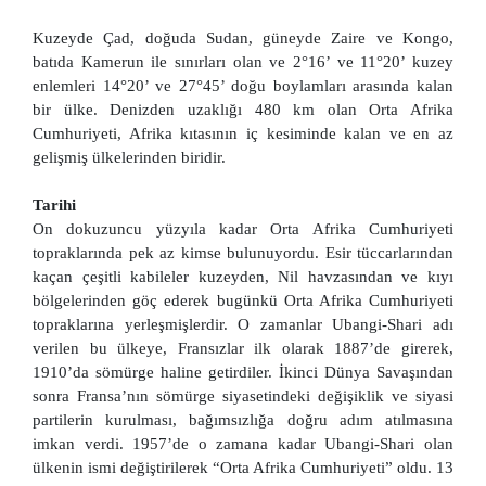
Kuzeyde Çad, doğuda Sudan, güneyde Zaire ve Kongo,
batıda Kamerun ile sınırları olan ve 2°16’ ve 11°20’ kuzey
enlemleri 14°20’ ve 27°45’ doğu boylamları arasında kalan
bir ülke. Denizden uzaklığı 480 km olan Orta Afrika
Cumhuriyeti, Afrika kıtasının iç kesiminde kalan ve en az
gelişmiş ülkelerinden biridir.
Tarihi
On dokuzuncu yüzyıla kadar Orta Afrika Cumhuriyeti
topraklarında pek az kimse bulunuyordu. Esir tüccarlarından
kaçan çeşitli kabileler kuzeyden, Nil havzasından ve kıyı
bölgelerinden göç ederek bugünkü Orta Afrika Cumhuriyeti
topraklarına yerleşmişlerdir. O zamanlar Ubangi-Shari adı
verilen bu ülkeye, Fransızlar ilk olarak 1887’de girerek,
1910’da sömürge haline getirdiler. İkinci Dünya Savaşından
sonra Fransa’nın sömürge siyasetindeki değişiklik ve siyasi
partilerin kurulması, bağımsızlığa doğru adım atılmasına
imkan verdi. 1957’de o zamana kadar Ubangi-Shari olan
ülkenin ismi değiştirilerek “Orta Afrika Cumhuriyeti” oldu. 13