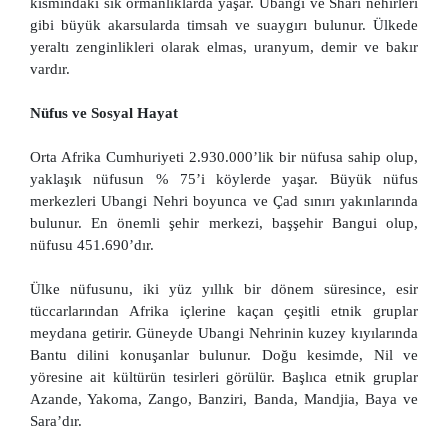
kısmındaki sık ormanlıklarda yaşar. Ubangi ve Shari nehirleri
gibi büyük akarsularda timsah ve suaygırı bulunur. Ülkede
yeraltı zenginlikleri olarak elmas, uranyum, demir ve bakır
vardır.
Nüfus ve Sosyal Hayat
Orta Afrika Cumhuriyeti 2.930.000’lik bir nüfusa sahip olup,
yaklaşık nüfusun % 75’i köylerde yaşar. Büyük nüfus
merkezleri Ubangi Nehri boyunca ve Çad sınırı yakınlarında
bulunur. En önemli şehir merkezi, başşehir Bangui olup,
nüfusu 451.690’dır.
Ülke nüfusunu, iki yüz yıllık bir dönem süresince, esir
tüccarlarından Afrika içlerine kaçan çeşitli etnik gruplar
meydana getirir. Güneyde Ubangi Nehrinin kuzey kıyılarında
Bantu dilini konuşanlar bulunur. Doğu kesimde, Nil ve
yöresine ait kültürün tesirleri görülür. Başlıca etnik gruplar
Azande, Yakoma, Zango, Banziri, Banda, Mandjia, Baya ve
Sara’dır.