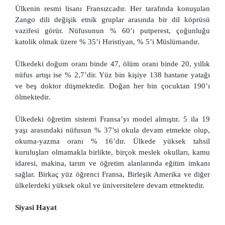
Ülkenin resmi lisanı Fransızcadır. Her tarafında konuşulan
Zango dili değişik etnik gruplar arasında bir dil köprüsü
vazifesi görür. Nüfusunun % 60’ı putperest, çoğunluğu
katolik olmak üzere % 35’i Hıristiyan, % 5’i Müslümandır.
Ülkedeki doğum oranı binde 47, ölüm oranı binde 20, yıllık
nüfus artışı ise % 2,7’dir. Yüz bin kişiye 138 hastane yatağı
ve beş doktor düşmektedir. Doğan her bin çocuktan 190’ı
ölmektedir.
Ülkedeki öğretim sistemi Fransa’yı model almıştır. 5 ila 19
yaşı arasındaki nüfusun % 37’si okula devam etmekte olup,
okuma-yazma oranı % 16’dır. Ülkede yüksek tahsil
kuruluşları olmamakla birlikte, birçok meslek okulları, kamu
idaresi, makina, tarım ve öğretim alanlarında eğitim imkanı
sağlar. Birkaç yüz öğrenci Fransa, Birleşik Amerika ve diğer
ülkelerdeki yüksek okul ve üniversitelere devam etmektedir.
Siyasi Hayat