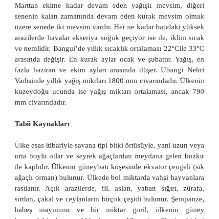
Marttan ekime kadar devam eden yağışlı mevsim, diğeri
senenin kalan zamanında devam eden kurak mevsim olmak
üzere senede iki mevsim vardır. Her ne kadar batıdaki yüksek
arazilerde havalar ekseriya soğuk geçiyor ise de, iklim sıcak
ve nemlidir. Bangui’de yıllık sıcaklık ortalaması 22°Cile 33°C
arasında değişir. En kurak aylar ocak ve şubattır. Yağış, en
fazla haziran ve ekim ayları arasında düşer. Ubangi Nehri
Vadisinde yıllık yağış mikdarı 1800 mm civarındadır. Ülkenin
kuzeydoğu ucunda ise yağış miktarı ortalaması, ancak 790
mm civarındadır.
Tabii Kaynakları
Ülke esas itibariyle savana tipi bitki örtüsüyle, yani uzun veya
orta boylu otlar ve seyrek ağaçlardan meydana gelen bozkır
ile kaplıdır. Ülkenin güneybatı köşesinde ekvator çengeli (sık
ağaçlı orman) bulunur. Ülkede bol miktarda vahşi hayvanlara
rastlanır. Açık arazilerde, fil, aslan, yaban sığırı, zürafa,
sırtlan, çakal ve ceylanların birçok çeşidi bulunur. Şempanze,
habeş maymunu ve bir miktar goril, ülkenin güney