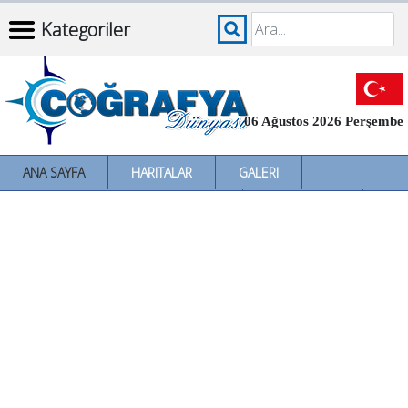
Kategoriler
06 Ağustos 2026 Perşembe
ANA SAYFA
HARITALAR
GALERI
İNCELEMELER
SÖZLÜKLER
İL İL TÜRKIYE