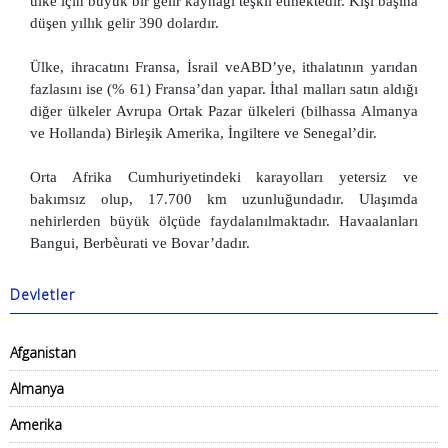
ülke için büyük bir gelir kaynağı teşkil etmektedir. Kişi başına
düşen yıllık gelir 390 dolardır.
Ülke, ihracatını Fransa, İsrail veABD’ye, ithalatının yarıdan
fazlasını ise (% 61) Fransa’dan yapar. İthal malları satın aldığı
diğer ülkeler Avrupa Ortak Pazar ülkeleri (bilhassa Almanya
ve Hollanda) Birleşik Amerika, İngiltere ve Senegal’dir.
Orta Afrika Cumhuriyetindeki karayolları yetersiz ve
bakımsız olup, 17.700 km uzunluğundadır. Ulaşımda
nehirlerden büyük ölçüde faydalanılmaktadır. Havaalanları
Bangui, Berbèurati ve Bovar’dadır.
Devletler
Afganistan
Almanya
Amerika