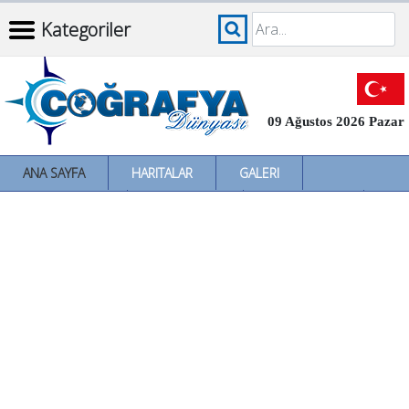
Kategoriler
09 Ağustos 2026 Pazar
ANA SAYFA
HARITALAR
GALERI
İNCELEMELER
SÖZLÜKLER
İL İL TÜRKIYE