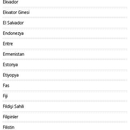
Ekvador
Ekvator Ginesi
El Salvador
Endonezya
Eritre
Ermenistan
Estonya
Etiyopya
Fas
Fiji
Fildişi Sahili
Filipinler
Filistin