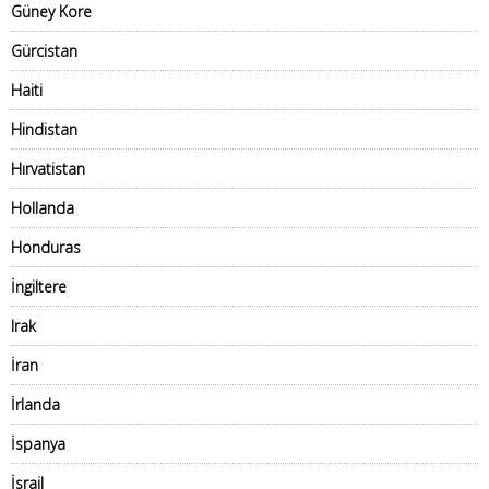
Güney Kore
Gürcistan
Haiti
Hindistan
Hırvatistan
Hollanda
Honduras
İngiltere
Irak
İran
İrlanda
İspanya
İsrail