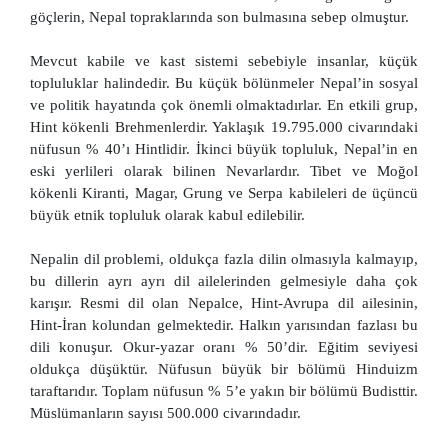
göçlerin, Nepal topraklarında son bulmasına sebep olmuştur.
Mevcut kabile ve kast sistemi sebebiyle insanlar, küçük
topluluklar halindedir. Bu küçük bölünmeler Nepal’in sosyal
ve politik hayatında çok önemli olmaktadırlar. En etkili grup,
Hint kökenli Brehmenlerdir. Yaklaşık 19.795.000 civarındaki
nüfusun % 40’ı Hintlidir. İkinci büyük topluluk, Nepal’in en
eski yerlileri olarak bilinen Nevarlardır. Tibet ve Moğol
kökenli Kiranti, Magar, Grung ve Serpa kabileleri de üçüncü
büyük etnik topluluk olarak kabul edilebilir.
Nepalin dil problemi, oldukça fazla dilin olmasıyla kalmayıp,
bu dillerin ayrı ayrı dil ailelerinden gelmesiyle daha çok
karışır. Resmi dil olan Nepalce, Hint-Avrupa dil ailesinin,
Hint-İran kolundan gelmektedir. Halkın yarısından fazlası bu
dili konuşur. Okur-yazar oranı % 50’dir. Eğitim seviyesi
oldukça düşüktür. Nüfusun büyük bir bölümü Hinduizm
taraftarıdır. Toplam nüfusun % 5’e yakın bir bölümü Budisttir.
Müslümanların sayısı 500.000 civarındadır.