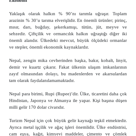
Ekonomi
Yaklaşık olarak halkın % 90’nı tarımla uğraşır. Toplam
arazinin % 30’u tarıma elverişlidir. En önemli ürünler; pirinç,
mısır, darı, buğday, şekerkamışı, tütün, jüt, meyve ve
sebzedir. Çiftçilik ve ormancılık halkın uğraştığı diğer iki
önemli alandır. Ülkedeki mevcut, büyük ölçüdeki ormanlar
ve stepler, önemli ekonomik kaynaklardır.
Nepal, zengin mika cevherinden başka, bakır, kobalt, linyit,
demir ve kuartz çıkarır. Fakat ülkenin ulaşım imkanlarının
zayıf olmasından dolayı, bu madenlerden ve akarsulardan
tam olarak faydalanılamamaktadır.
Nepal para birimi, Rupi (Rupee)’dir. Ülke, ticaretini daha çok
Hindistan, Japonya ve Almanya ile yapar. Kişi başına düşen
milli gelir 170 dolar civarıdır.
Turizm Nepal için çok büyük gelir kaynağı teşkil etmektedir.
Ayrıca metal işçilik ve ağaç işleri önemlidir. Ülke endüstrisi,
cam eşya, kağıt, kimyevi maddeler, çimento ve çömlek