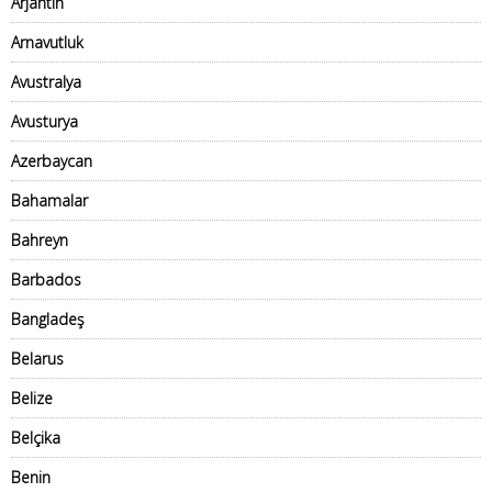
Arjantin
Arnavutluk
Avustralya
Avusturya
Azerbaycan
Bahamalar
Bahreyn
Barbados
Bangladeş
Belarus
Belize
Belçika
Benin