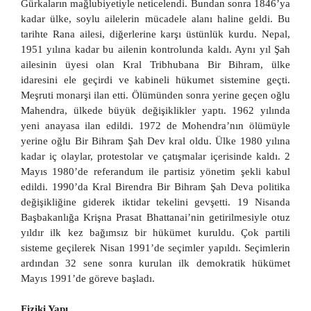
Gürkaların mağlubiyetiyle neticelendi. Bundan sonra 1846’ya
kadar ülke, soylu ailelerin mücadele alanı haline geldi. Bu
tarihte Rana ailesi, diğerlerine karşı üstünlük kurdu. Nepal,
1951 yılına kadar bu ailenin kontrolunda kaldı. Aynı yıl Şah
ailesinin üyesi olan Kral Tribhubana Bir Bihram, ülke
idaresini ele geçirdi ve kabineli hükumet sistemine geçti.
Meşruti monarşi ilan etti. Ölümünden sonra yerine geçen oğlu
Mahendra, ülkede büyük değişiklikler yaptı. 1962 yılında
yeni anayasa ilan edildi. 1972 de Mohendra’nın ölümüyle
yerine oğlu Bir Bihram Şah Dev kral oldu. Ülke 1980 yılına
kadar iç olaylar, protestolar ve çatışmalar içerisinde kaldı. 2
Mayıs 1980’de referandum ile partisiz yönetim şekli kabul
edildi. 1990’da Kral Birendra Bir Bihram Şah Deva politika
değişikliğine giderek iktidar tekelini gevşetti. 19 Nisanda
Başbakanlığa Krişna Prasat Bhattanai’nin getirilmesiyle otuz
yıldır ilk kez bağımsız bir hükümet kuruldu. Çok partili
sisteme geçilerek Nisan 1991’de seçimler yapıldı. Seçimlerin
ardından 32 sene sonra kurulan ilk demokratik hükümet
Mayıs 1991’de göreve başladı.
Fiziki Yapı