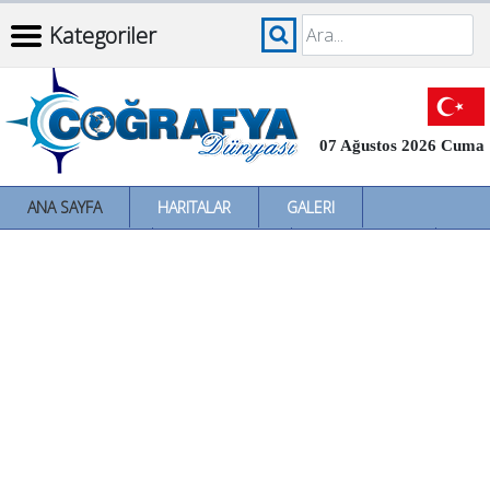
Kategoriler
07 Ağustos 2026 Cuma
ANA SAYFA
HARITALAR
GALERI
İNCELEMELER
SÖZLÜKLER
İL İL TÜRKIYE