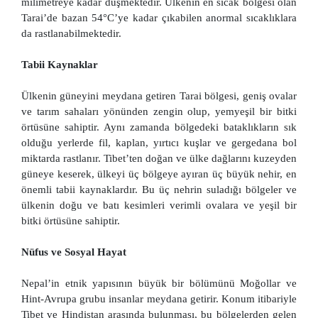
milimetreye kadar düşmektedir. Ülkenin en sıcak bölgesi olan
Tarai’de bazan 54°C’ye kadar çıkabilen anormal sıcaklıklara
da rastlanabilmektedir.
Tabii Kaynaklar
Ülkenin güneyini meydana getiren Tarai bölgesi, geniş ovalar
ve tarım sahaları yönünden zengin olup, yemyeşil bir bitki
örtüsüne sahiptir. Aynı zamanda bölgedeki bataklıkların sık
olduğu yerlerde fil, kaplan, yırtıcı kuşlar ve gergedana bol
miktarda rastlanır. Tibet’ten doğan ve ülke dağlarını kuzeyden
güneye keserek, ülkeyi üç bölgeye ayıran üç büyük nehir, en
önemli tabii kaynaklardır. Bu üç nehrin suladığı bölgeler ve
ülkenin doğu ve batı kesimleri verimli ovalara ve yeşil bir
bitki örtüsüne sahiptir.
Nüfus ve Sosyal Hayat
Nepal’in etnik yapısının büyük bir bölümünü Moğollar ve
Hint-Avrupa grubu insanlar meydana getirir. Konum itibariyle
Tibet ve Hindistan arasında bulunması, bu bölgelerden gelen