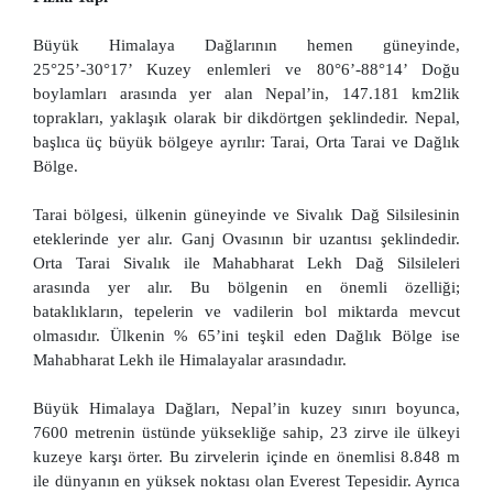
Büyük Himalaya Dağlarının hemen güneyinde,
25°25’-30°17’ Kuzey enlemleri ve 80°6’-88°14’ Doğu
boylamları arasında yer alan Nepal’in, 147.181 km2lik
toprakları, yaklaşık olarak bir dikdörtgen şeklindedir. Nepal,
başlıca üç büyük bölgeye ayrılır: Tarai, Orta Tarai ve Dağlık
Bölge.
Tarai bölgesi, ülkenin güneyinde ve Sivalık Dağ Silsilesinin
eteklerinde yer alır. Ganj Ovasının bir uzantısı şeklindedir.
Orta Tarai Sivalık ile Mahabharat Lekh Dağ Silsileleri
arasında yer alır. Bu bölgenin en önemli özelliği;
bataklıkların, tepelerin ve vadilerin bol miktarda mevcut
olmasıdır. Ülkenin % 65’ini teşkil eden Dağlık Bölge ise
Mahabharat Lekh ile Himalayalar arasındadır.
Büyük Himalaya Dağları, Nepal’in kuzey sınırı boyunca,
7600 metrenin üstünde yüksekliğe sahip, 23 zirve ile ülkeyi
kuzeye karşı örter. Bu zirvelerin içinde en önemlisi 8.848 m
ile dünyanın en yüksek noktası olan Everest Tepesidir. Ayrıca