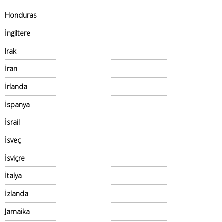
Honduras
İngiltere
Irak
İran
İrlanda
İspanya
İsrail
İsveç
İsviçre
İtalya
İzlanda
Jamaika