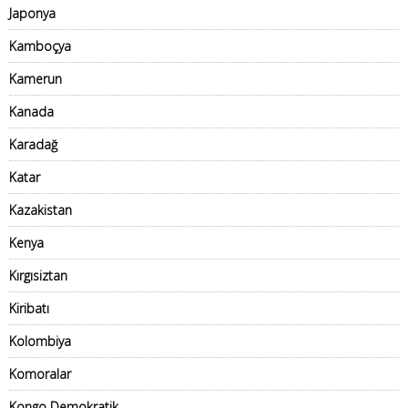
Japonya
Kamboçya
Kamerun
Kanada
Karadağ
Katar
Kazakistan
Kenya
Kırgısiztan
Kiribatı
Kolombiya
Komoralar
Kongo Demokratik