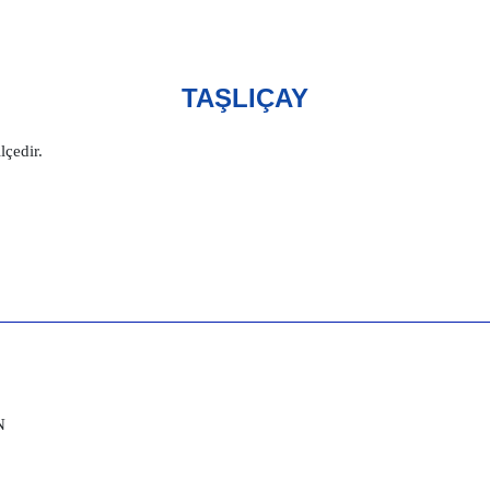
TAŞLIÇAY
lçedir.
N