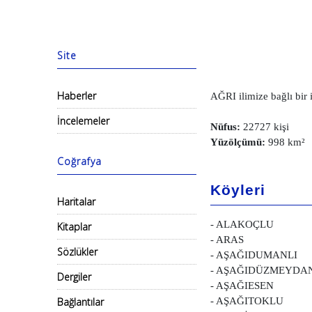
Site
Haberler
AĞRI ilimize bağlı bir i
İncelemeler
Nüfus:
22727 kişi
Yüzölçümü:
998 km²
Coğrafya
Köyleri
Haritalar
- ALAKOÇLU
Kitaplar
- ARAS
Sözlükler
- AŞAĞIDUMANLI
- AŞAĞIDÜZMEYDA
Dergiler
- AŞAĞIESEN
Bağlantılar
- AŞAĞITOKLU