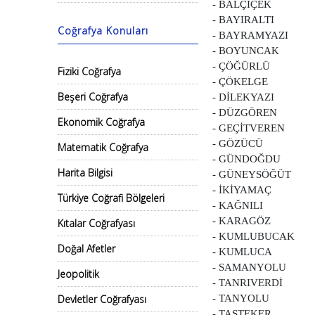
- BALÇİÇEK
- BAYIRALTI
Coğrafya Konuları
- BAYRAMYAZI
- BOYUNCAK
- ÇÖĞÜRLÜ
Fiziki Coğrafya
- ÇÖKELGE
Beşeri Coğrafya
- DİLEKYAZI
- DÜZGÖREN
Ekonomik Coğrafya
- GEÇİTVEREN
- GÖZÜCÜ
Matematik Coğrafya
- GÜNDOĞDU
Harita Bilgisi
- GÜNEYSÖĞÜT
- İKİYAMAÇ
Türkiye Coğrafi Bölgeleri
- KAĞNILI
- KARAGÖZ
Kıtalar Coğrafyası
- KUMLUBUCAK
Doğal Afetler
- KUMLUCA
- SAMANYOLU
Jeopolitik
- TANRIVERDİ
Devletler Coğrafyası
- TANYOLU
- TAŞTEKER