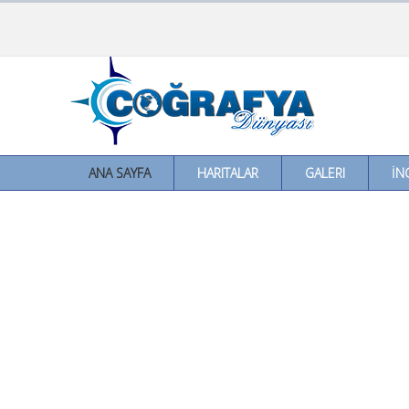
ANA SAYFA
HARITALAR
GALERI
İN