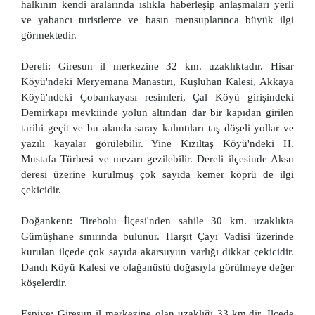
halkının kendi aralarında ıslıkla haberleşip anlaşmaları yerli
ve yabancı turistlerce ve basın mensuplarınca büyük ilgi
görmektedir.
Dereli: Giresun il merkezine 32 km. uzaklıktadır. Hisar
Köyü'ndeki Meryemana Manastırı, Kuşluhan Kalesi, Akkaya
Köyü'ndeki Çobankayası resimleri, Çal Köyü girişindeki
Demirkapı mevkiinde yolun altından dar bir kapıdan girilen
tarihi geçit ve bu alanda saray kalıntıları taş döşeli yollar ve
yazılı kayalar görülebilir. Yine Kızıltaş Köyü'ndeki H.
Mustafa Türbesi ve mezarı gezilebilir. Dereli ilçesinde Aksu
deresi üzerine kurulmuş çok sayıda kemer köprü de ilgi
çekicidir.
Doğankent: Tirebolu İlçesi'nden sahile 30 km. uzaklıkta
Gümüşhane sınırında bulunur. Harşıt Çayı Vadisi üzerinde
kurulan ilçede çok sayıda akarsuyun varlığı dikkat çekicidir.
Dandı Köyü Kalesi ve olağanüstü doğasıyla görülmeye değer
köşelerdir.
Espiye: Giresun il merkezine olan uzaklığı 33 km.dir. İlçede