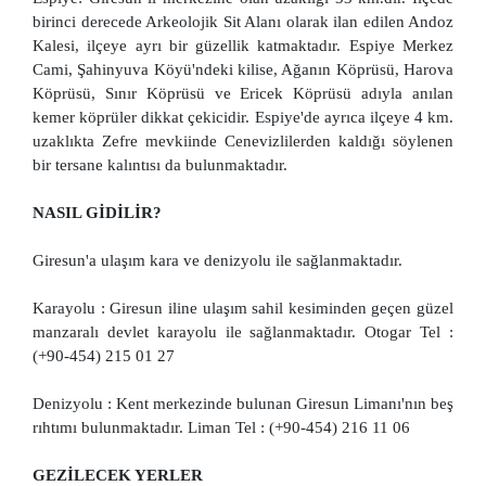
birinci derecede Arkeolojik Sit Alanı olarak ilan edilen Andoz
Kalesi, ilçeye ayrı bir güzellik katmaktadır. Espiye Merkez
Cami, Şahinyuva Köyü'ndeki kilise, Ağanın Köprüsü, Harova
Köprüsü, Sınır Köprüsü ve Ericek Köprüsü adıyla anılan
kemer köprüler dikkat çekicidir. Espiye'de ayrıca ilçeye 4 km.
uzaklıkta Zefre mevkiinde Cenevizlilerden kaldığı söylenen
bir tersane kalıntısı da bulunmaktadır.
NASIL GİDİLİR?
Giresun'a ulaşım kara ve denizyolu ile sağlanmaktadır.
Karayolu : Giresun iline ulaşım sahil kesiminden geçen güzel
manzaralı devlet karayolu ile sağlanmaktadır. Otogar Tel :
(+90-454) 215 01 27
Denizyolu : Kent merkezinde bulunan Giresun Limanı'nın beş
rıhtımı bulunmaktadır. Liman Tel : (+90-454) 216 11 06
GEZİLECEK YERLER