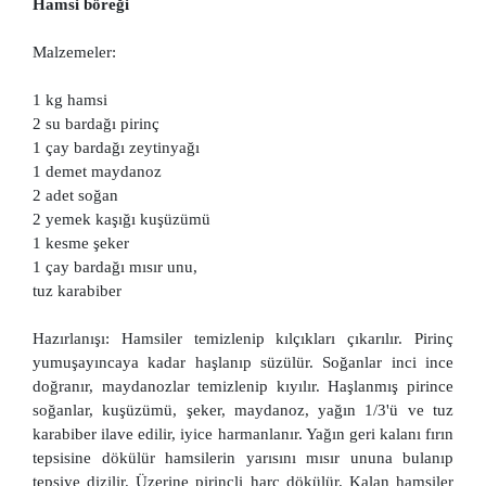
Hamsi böreği
Malzemeler:
1 kg hamsi
2 su bardağı pirinç
1 çay bardağı zeytinyağı
1 demet maydanoz
2 adet soğan
2 yemek kaşığı kuşüzümü
1 kesme şeker
1 çay bardağı mısır unu,
tuz karabiber
Hazırlanışı: Hamsiler temizlenip kılçıkları çıkarılır. Pirinç
yumuşayıncaya kadar haşlanıp süzülür. Soğanlar inci ince
doğranır, maydanozlar temizlenip kıyılır. Haşlanmış pirince
soğanlar, kuşüzümü, şeker, maydanoz, yağın 1/3'ü ve tuz
karabiber ilave edilir, iyice harmanlanır. Yağın geri kalanı fırın
tepsisine dökülür hamsilerin yarısını mısır ununa bulanıp
tepsiye dizilir. Üzerine pirinçli harç dökülür. Kalan hamsiler