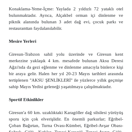
Konaklama-Yeme-İçme: Yaylada 2 yıldızlı 72 yataklı otel
bulunmaktadır. Ayrıca, Alçakbel orman içi dinlenme ve
piknik alanında bulunan 3 adet dağ evi, çocuk parkı ve
restauranttan faydalanılabilir.
Mesire Yerleri
Giresun-Trabzon sahil yolu üzerinde ve Giresun kent
merkezine yaklaşık 4 km. mesafede bulunan Aksu Deresi
Ağzı'nda da gezi eğlenme ve dinlenme amacıyla binlerce kişi
bir araya gelir. Halen her yıl 20-23 Mayıs tarihleri arasında
tertiplenen "AKSU ŞENLİKLERİ" ile yüzlerce yıllık geçmişe
sahip Mayıs Yedisi geleneği yaşatılmaya çalışılmaktadır.
Sportif Etkinlikler
Giresun'a 60 km. uzaklıktaki Karagöller dağ silsilesi yürüyüş
sporu için çok elverişlidir. En önemli parkurlar; Eğribel-
Çoban Bağırtan, Turna Ovası-Kümbet, Eğribel-Avşar Obası-