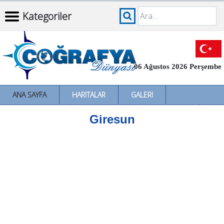
Kategoriler
06 Ağustos 2026 Perşembe
ANA SAYFA
HARITALAR
GALERI
İNCELEMELER
SÖZLÜKLER
İL İL TÜRKIYE
Giresun