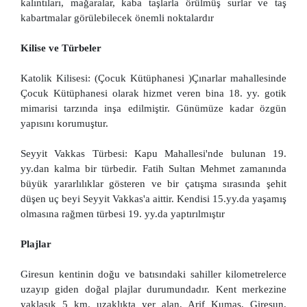
kalıntıları, mağaralar, kaba taşlarla örülmüş surlar ve taş
kabartmalar görülebilecek önemli noktalardır
Kilise ve Türbeler
Katolik Kilisesi: (Çocuk Kütüphanesi )Çınarlar mahallesinde
Çocuk Kütüphanesi olarak hizmet veren bina 18. yy. gotik
mimarisi tarzında inşa edilmiştir. Günümüze kadar özgün
yapısını korumuştur.
Seyyit Vakkas Türbesi: Kapu Mahallesi'nde bulunan 19.
yy.dan kalma bir türbedir. Fatih Sultan Mehmet zamanında
büyük yararlılıklar gösteren ve bir çatışma sırasında şehit
düşen uç beyi Seyyit Vakkas'a aittir. Kendisi 15.yy.da yaşamış
olmasına rağmen türbesi 19. yy.da yaptırılmıştır
Plajlar
Giresun kentinin doğu ve batısındaki sahiller kilometrelerce
uzayıp giden doğal plajlar durumundadır. Kent merkezine
yaklaşık 5 km. uzaklıkta yer alan, Arif Kumaş, Giresun,