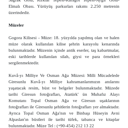
Sağrak Gölü, Kırklar Tepesi-Karagöl Tepesi-Aygır Gölü-
Elmalı Obası. Yürüyüş parkurları rakımı 2.250 metrenin
üzerindedir.
Müzeler
Gogora Kilisesi - Müze: 18. yüzyılda yapılmış olan ve halen
müze olarak kullanılan kilise şehrin karayolu kenarında
bulunmaktadır. Müzenin içinde antik eserler, taş kabartmalar,
eski tarihlerde kullanılan silah, giysi ve para örnekleri
sergilenmektedir.
Kuvâ-yı Milliye Ve Osman Ağa Müzesi: Milli Mücadelede
Giresunlu Kuvâ-yı Milliye kahramanlarımızın anılarını
yaşatacak resim, büst ve belgeler bulunmaktadır. Müzede
tarihi Giresun fotoğrafları, Atatürk' ün Muhafız Alayı
Komutanı Topal Osman Ağa ve Giresun uşaklarının
fotoğrafları ile Giresunlu şehitlerin fotoğrafları yer almaktadır.
Ayrıca Topal Osman Ağa'nın ve Binbaşı Hüseyin Avni
Alpaslan'ın büstleri ile tarihi tüfek, tabanca ve kitaplar
bulunmaktadır. Müze Tel : (+90-454) 212 13 22