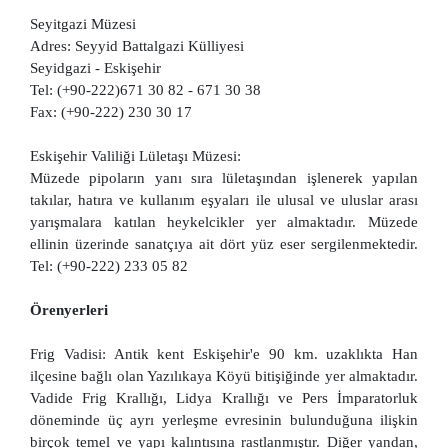
Seyitgazi Müzesi
Adres: Seyyid Battalgazi Külliyesi
Seyidgazi - Eskişehir
Tel: (+90-222)671 30 82 - 671 30 38
Fax: (+90-222) 230 30 17
Eskişehir Valiliği Lületaşı Müzesi:
Müzede pipoların yanı sıra lületaşından işlenerek yapılan
takılar, hatıra ve kullanım eşyaları ile ulusal ve uluslar arası
yarışmalara katılan heykelcikler yer almaktadır. Müzede
ellinin üzerinde sanatçıya ait dört yüz eser sergilenmektedir.
Tel: (+90-222) 233 05 82
Örenyerleri
Frig Vadisi: Antik kent Eskişehir'e 90 km. uzaklıkta Han
ilçesine bağlı olan Yazılıkaya Köyü bitişiğinde yer almaktadır.
Vadide Frig Krallığı, Lidya Krallığı ve Pers İmparatorluk
döneminde üç ayrı yerleşme evresinin bulunduğuna ilişkin
birçok temel ve yapı kalıntısına rastlanmıştır. Diğer yandan,