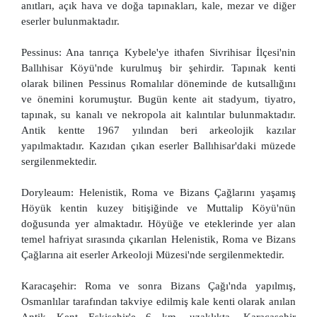
anıtları, açık hava ve doğa tapınakları, kale, mezar ve diğer
eserler bulunmaktadır.
Pessinus: Ana tanrıça Kybele'ye ithafen Sivrihisar İlçesi'nin
Ballıhisar Köyü'nde kurulmuş bir şehirdir. Tapınak kenti
olarak bilinen Pessinus Romalılar döneminde de kutsallığını
ve önemini korumuştur. Bugün kente ait stadyum, tiyatro,
tapınak, su kanalı ve nekropola ait kalıntılar bulunmaktadır.
Antik kentte 1967 yılından beri arkeolojik kazılar
yapılmaktadır. Kazıdan çıkan eserler Ballıhisar'daki müzede
sergilenmektedir.
Doryleaum: Helenistik, Roma ve Bizans Çağlarını yaşamış
Höyük kentin kuzey bitişiğinde ve Muttalip Köyü'nün
doğusunda yer almaktadır. Höyüğe ve eteklerinde yer alan
temel hafriyat sırasında çıkarılan Helenistik, Roma ve Bizans
Çağlarına ait eserler Arkeoloji Müzesi'nde sergilenmektedir.
Karacaşehir: Roma ve sonra Bizans Çağı'nda yapılmış,
Osmanlılar tarafından takviye edilmiş kale kenti olarak anılan