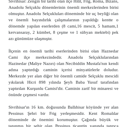
Sivrihisar: Zengin bir tarihi olan ilçe Hitit, Frig, Roma, Bizans,
Anadolu Selçuklu dönemlerinin önemli merkezlerinden birisi
olmuştur. Anadolu Selçukluları döneminde bir uç beyliği olan
ve önemli bayındırlık çalışmalarının yapıldığı kentte o
dönemde yapılan eserlerden (8 cami,16 mescit, 5 hamam,1
kervansaray, 2 kümbet, 8 çeşme ve 1 sübyan mektebi) pek
azı günümüze ulaşmıştır.
İlçenin en önemli tarihi eserlerinden birisi olan Haznedar
Cami ilçe merkezindedir. Anadolu Selçuklularından
Hazinedar (Maliye Nazırı) olan Necibiddin Mustafa'nın kendi
adına yaptırdığı caminin içerisi minyatürlerle doludur.
Merkezde yer alan diğer bir önemli camide Selçuklu mescidi
yıkılarak Hicri 898 yılında Şeyh Baba Yusuf tarafından
yaptırılan Kurşunlu Camisi'dir. Caminin zarif bir minaresi ve
önünde çeşmesi vardır.
Sivrihisar'ın 16 km. doğusunda Ballıhisar köyünde yer alan
Pessinus Şehri bir Frig yerleşmesidir. Kent Romalılar
döneminde de önemini korumuştur. Çağında büyük ve
tanınmış bir şehir olan Pessinus ticaretin yanında tanrıça