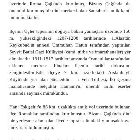
üzerinde Roma Çağı'nda kurulmuş, Bizans Çağı'nda da
önemini korumuş bir dini merkezi olan Santabaris antik kenti
bulunmaktadır.
İlçenin Üçler tepesinin doğuya bakan yamaçları üzerinde 150
m. yüksekliğindeki 1207-1208 tarihlerinde 1.Alaattin
Keykubad'ın annesi Ümmühan Hatun tarafından yaptırılan
Seyyit Battal Gazi Külliyesi (cami, türbe ve imarethaneler) yer
almaktadır. 1511-1517 tarihleri arasında Osmanlılar tarafından
eklenen medrese binaları ilçenin tarihi dokusunu
zenginleştirmiştir. İlçeye 7 km. uzaklıktaki Arslanbeyli
Köyü'nde yer alan Sücaeddin - i Veli Türbesi, İki Çeşme
mahallesinde Selçuklu Hamamı'nı önemli tarihi eserler
arasında saymak mümkündür.
Han: Eskişehir'e 86 km. uzaklıkta antik yol üzerinde bulunan
ilçe Romalılar tarafından kurulmuştur. Bizans Çağı'nda dini
bir yerleşme alanı olan ilçede toprak altındaki yumuşak kaya
mezarları bulunmuştur.