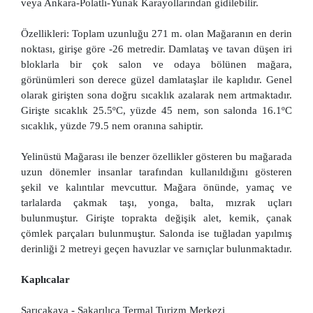
veya Ankara-Polatlı-Yunak Karayollarından gidilebilir.
Özellikleri: Toplam uzunluğu 271 m. olan Mağaranın en derin
noktası, girişe göre -26 metredir. Damlataş ve tavan düşen iri
bloklarla bir çok salon ve odaya bölünen mağara,
görünümleri son derece güzel damlataşlar ile kaplıdır. Genel
olarak girişten sona doğru sıcaklık azalarak nem artmaktadır.
Girişte sıcaklık 25.5ºC, yüzde 45 nem, son salonda 16.1ºC
sıcaklık, yüzde 79.5 nem oranına sahiptir.
Yelinüstü Mağarası ile benzer özellikler gösteren bu mağarada
uzun dönemler insanlar tarafından kullanıldığını gösteren
şekil ve kalıntılar mevcuttur. Mağara önünde, yamaç ve
tarlalarda çakmak taşı, yonga, balta, mızrak uçları
bulunmuştur. Girişte toprakta değişik alet, kemik, çanak
çömlek parçaları bulunmuştur. Salonda ise tuğladan yapılmış
derinliği 2 metreyi geçen havuzlar ve sarnıçlar bulunmaktadır.
Kaplıcalar
Sarıcakaya - Sakarılıca Termal Turizm Merkezi