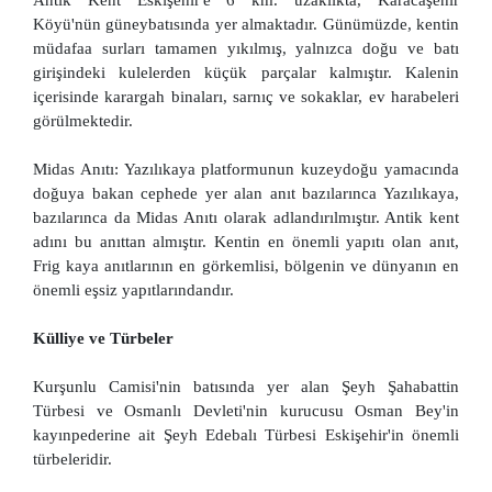
Antik Kent Eskişehir'e 6 km. uzaklıkta, Karacaşehir
Köyü'nün güneybatısında yer almaktadır. Günümüzde, kentin
müdafaa surları tamamen yıkılmış, yalnızca doğu ve batı
girişindeki kulelerden küçük parçalar kalmıştır. Kalenin
içerisinde karargah binaları, sarnıç ve sokaklar, ev harabeleri
görülmektedir.
Midas Anıtı: Yazılıkaya platformunun kuzeydoğu yamacında
doğuya bakan cephede yer alan anıt bazılarınca Yazılıkaya,
bazılarınca da Midas Anıtı olarak adlandırılmıştır. Antik kent
adını bu anıttan almıştır. Kentin en önemli yapıtı olan anıt,
Frig kaya anıtlarının en görkemlisi, bölgenin ve dünyanın en
önemli eşsiz yapıtlarındandır.
Külliye ve Türbeler
Kurşunlu Camisi'nin batısında yer alan Şeyh Şahabattin
Türbesi ve Osmanlı Devleti'nin kurucusu Osman Bey'in
kayınpederine ait Şeyh Edebalı Türbesi Eskişehir'in önemli
türbeleridir.