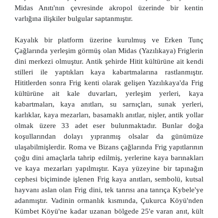
Midas Anıtı'nın çevresinde akropol üzerinde bir kentin
varlığına ilişkiler bulgular saptanmıştır.
Kayalık bir platform üzerine kurulmuş ve Erken Tunç
Çağlarında yerleşim görmüş olan Midas (Yazılıkaya) Friglerin
dini merkezi olmuştur. Antik şehirde Hitit kültürüne ait kendi
stilleri ile yaptıkları kaya kabartmalarına rastlanmıştır.
Hititlerden sonra Frig kenti olarak gelişen Yazılıkaya'da Frig
kültürüne ait kale duvarları, yerleşim yerleri, kaya
kabartmaları, kaya anıtları, su sarnıçları, sunak yerleri,
karlıklar, kaya mezarları, basamaklı anıtlar, nişler, antik yollar
olmak üzere 33 adet eser bulunmaktadır. Bunlar doğa
koşullarından dolayı yıpranmış olsalar da günümüze
ulaşabilmişlerdir. Roma ve Bizans çağlarında Frig yapıtlarının
çoğu dini amaçlarla tahrip edilmiş, yerlerine kaya barınakları
ve kaya mezarları yapılmıştır. Kaya yüzeyine bir tapınağın
cephesi biçiminde işlenen Frig kaya anıtları, sembolü, kutsal
hayvanı aslan olan Frig dini, tek tanrısı ana tanrıça Kybele'ye
adanmıştır. Vadinin ormanlık kısmında, Çukurca Köyü'nden
Kümbet Köyü'ne kadar uzanan bölgede 25'e varan anıt, kült