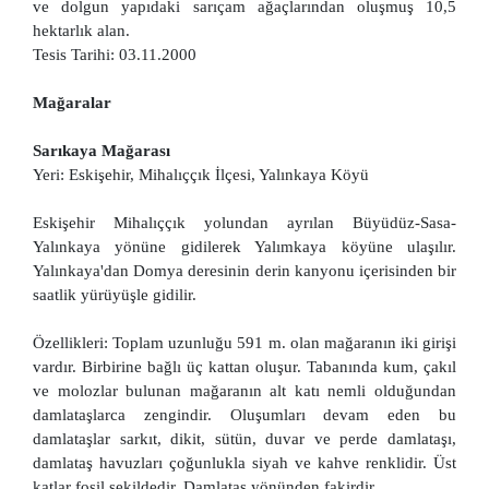
ve dolgun yapıdaki sarıçam ağaçlarından oluşmuş 10,5
hektarlık alan.
Tesis Tarihi: 03.11.2000
Mağaralar
Sarıkaya Mağarası
Yeri: Eskişehir, Mihalıççık İlçesi, Yalınkaya Köyü
Eskişehir Mihalıççık yolundan ayrılan Büyüdüz-Sasa-
Yalınkaya yönüne gidilerek Yalımkaya köyüne ulaşılır.
Yalınkaya'dan Domya deresinin derin kanyonu içerisinden bir
saatlik yürüyüşle gidilir.
Özellikleri: Toplam uzunluğu 591 m. olan mağaranın iki girişi
vardır. Birbirine bağlı üç kattan oluşur. Tabanında kum, çakıl
ve molozlar bulunan mağaranın alt katı nemli olduğundan
damlataşlarca zengindir. Oluşumları devam eden bu
damlataşlar sarkıt, dikit, sütün, duvar ve perde damlataşı,
damlataş havuzları çoğunlukla siyah ve kahve renklidir. Üst
katlar fosil şekildedir. Damlataş yönünden fakirdir.