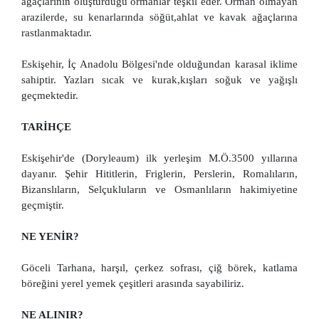
ağaçlarının oluşturduğu ormanlar teşkil eder. Orman olmayan
arazilerde, su kenarlarında söğüt,ahlat ve kavak ağaçlarına
rastlanmaktadır.
Eskişehir, İç Anadolu Bölgesi'nde olduğundan karasal iklime
sahiptir. Yazları sıcak ve kurak,kışları soğuk ve yağışlı
geçmektedir.
TARİHÇE
Eskişehir'de (Doryleaum) ilk yerleşim M.Ö.3500 yıllarına
dayanır. Şehir Hititlerin, Friglerin, Perslerin, Romalıların,
Bizanslıların, Selçukluların ve Osmanlıların hakimiyetine
geçmiştir.
NE YENİR?
Göceli Tarhana, harşıl, çerkez sofrası, çiğ börek, katlama
böreğini yerel yemek çeşitleri arasında sayabiliriz.
NE ALINIR?