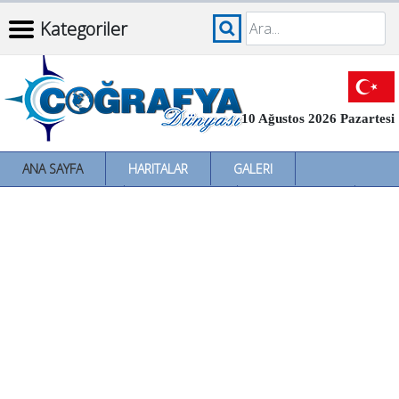
Kategoriler
10 Ağustos 2026 Pazartesi
ANA SAYFA
HARITALAR
GALERI
İNCELEMELER
SÖZLÜKLER
İL İL TÜRKIYE