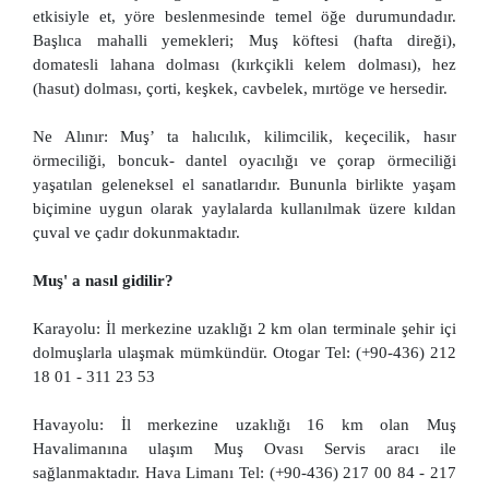
etkisiyle et, yöre beslenmesinde temel öğe durumundadır.
Başlıca mahalli yemekleri; Muş köftesi (hafta direği),
domatesli lahana dolması (kırkçikli kelem dolması), hez
(hasut) dolması, çorti, keşkek, cavbelek, mırtöge ve hersedir.
Ne Alınır: Muş’ ta halıcılık, kilimcilik, keçecilik, hasır
örmeciliği, boncuk- dantel oyacılığı ve çorap örmeciliği
yaşatılan geleneksel el sanatlarıdır. Bununla birlikte yaşam
biçimine uygun olarak yaylalarda kullanılmak üzere kıldan
çuval ve çadır dokunmaktadır.
Muş' a nasıl gidilir?
Karayolu: İl merkezine uzaklığı 2 km olan terminale şehir içi
dolmuşlarla ulaşmak mümkündür. Otogar Tel: (+90-436) 212
18 01 - 311 23 53
Havayolu: İl merkezine uzaklığı 16 km olan Muş
Havalimanına ulaşım Muş Ovası Servis aracı ile
sağlanmaktadır. Hava Limanı Tel: (+90-436) 217 00 84 - 217