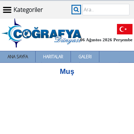
Kategoriler
06 Ağustos 2026 Perşembe
ANA SAYFA
HARITALAR
GALERI
İNCELEMELER
SÖZLÜKLER
İL İL TÜRKIYE
Muş