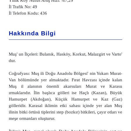
Yıllık Köy Nüfus Artış Hızı: %7,29
İl Trafik No: 49
İl Telefon Kodu: 436
Hakkında Bilgi
Muş' un İlçeleri: Bulanık, Hasköy, Korkut, Malazgirt ve Varto'
dur.
Coğrafyası: Muş ili Doğu Anadolu Bölgesi' nin Yukarı Murat-
Van bölümünde yer almaktadır. Fırat Havzası içinde kalan
Muş il alanının önemli akarsuları Murat ve Karasu
ırmaklarıdır. İlin başlıca gölleri ise Haçlı (Kazan), Büyük
Hamurpet (Akdoğan), Küçük Hamurpet ve Kaz (Gaz)
gölleridir. Karasal iklimin etki sahası içinde yer alan Muş
ilinin bitki örtüsü tiplerini step (bozkır) bitkileri, çayır otları ve
meşe ormanları oluşturur.