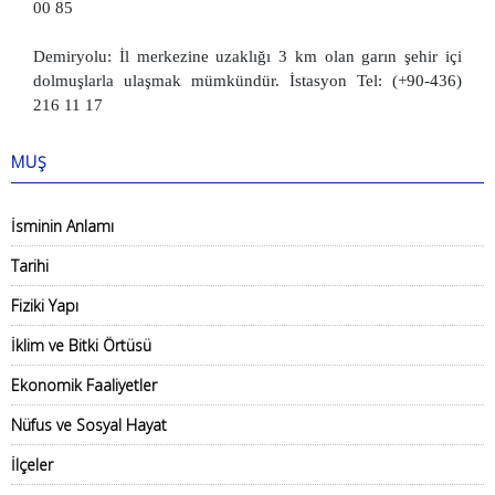
00 85
Demiryolu: İl merkezine uzaklığı 3 km olan garın şehir içi
dolmuşlarla ulaşmak mümkündür. İstasyon Tel: (+90-436)
216 11 17
MUŞ
İsminin Anlamı
Tarihi
Fiziki Yapı
İklim ve Bitki Örtüsü
Ekonomik Faaliyetler
Nüfus ve Sosyal Hayat
İlçeler