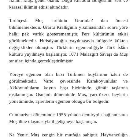
İklimi: Muş, genel olarak Doğu Anadolu Bölgesinin sert ve
karasal iklimin etkisi altındadır.
Tarihçesi: Muş tarihinin Urartular' dan öncesi
bilinmemektedir. Urartu Krallığının yıkılmasından sonra yöre
halkı pek varlık gösterememiştir. Pers kültürünün etkisi
görülmektedir. Hıristiyanlığın yayılmasıyla bölgede kökten
değişiklikler olmuştur. Türklerin egemenliğiyle Türk–İslâm
kültürü yayılmaya başlamıştır. 1071 Malazgirt Savaşı da Muş
sınırları içinde gerçekleştirilmiştir.
Yöreye egemen olan bazı Türkmen boylarının izleri de
görülmektedir. Varto çevresinde Karakoyunlular ve
Akkoyunluların koyun başı biçiminde gömüt taşlarına
rastlanmıştır. Osmanlı döneminde Muş, yarı özerk beylerin
yönetiminde, aşiretlerin egemen olduğu bir bölgedir.
Cumhuriyet döneminde 1955 yılında demiryolu bağlantısının
Muş iline ulaşmasıyla il gelişmeye başlamıştır.
Ne Yenir: Muş zengin bir mutfağa sahiptir. Hayvancılığın