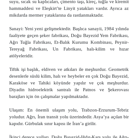
suyu, sıcak su kaplıcaları, çimento taşı, kireç, tuğla ve kiremit
hammaddesi ve Eleşkirt’te Linyit yatakları vardır. Ayrıca az
mikdarda mermer yataklarına da rastlanmaktadır.
Sanayi: Yeni yeni gelişmektedir. Başlıca sanayii, 1984 yılında
faaliyete geçen şeker fabrikası, Doğu Bayezid Yem Fabrikası,
Ağrı Tuğla Fabrikası, Et-Balık Kurumu Kombinası, Peynir-
Tereyağ Fabrikası, Un Fabrikası, halı-kilim ve hızar
atölyeleridir.
Tiftik işi başlık, eldiven ve atkıları ile meşhurdur. Geometrik
desenlerle süslü kilim, halı ve heybeler en çok Doğu Bayezid,
Karaköse ve Tahiki köyünde yapılır ve çok meşhurdur.
Diyadin hidroelektrik santralı ile Patnos ve Şekerovası
barajları için ön çalışmalar yapılmaktadır.
Ulaşım: En önemli ulaşım yolu, Trabzon-Erzurum-Tebriz
yoludur. Ağrı, İran transit yolu üzerindedir. Asya’ya açılan bir
kapıdır. Gürbulak sınır kapısı ile İran’a girilir.
İkinci derece yolları, Doğu Bayezid-Iğdır-Kars yolu ile Ağrı-