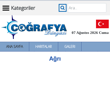
Kategoriler
07 Ağustos 2026 Cuma
ANA SAYFA
HARITALAR
GALERI
İNCELEMELER
SÖZLÜKLER
İL İL TÜRKIYE
Ağrı