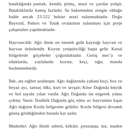
bataklığında pamuk, kendir, pirinç, mısır ve çavdar yetişir.
Bataklıklarda kamış fazladır. Su bakımından zengin olduğu
halde ancak 23.522 hektar arazi sulanmaktadır. Doğu
Bayezid, Patnos ve Tutak ovalarının sulanması için proje
çalışmaları yapılmaktadır.
Hayvancılık: Ağrı ilinin en önemli gelir kaynağı hayvan ve
hayvan ürünleridir. Koyun yetiştiriciliği başta gelir. Kırsal
bölgelerde göçebeler çoğunluktadır. Geniş mer’a ve
otlaklarda, yaylalarda koyun, keçi, sığır, manda
beslenmektedir.
İlde, ata rağbet azalmıştır. Ağrı dağlarında yabani keçi, boz ve
beyaz ayı, sansar, tilki, kurt ve tavşan; Köse Dağında büyük
ve bol sayıda yılan vardır. Ağrı Dağında ise engerek yılanı
çoktur. Yazın Tendürk Dağında göç eden av hayvanları kışın
Ağrı dağının Kozlu bölgesine gelirler. Kozlu bölgesi devamlı
güneş gördüğünden burada kar azdır.
Madenler: Ağrı ilinde asbest, kükürt, ponzataşı, tuz, maden