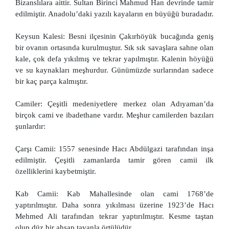
Bizanslılara aittir. Sultan Birinci Mahmud Han devrinde tamir
edilmiştir. Anadolu’daki yazılı kayaların en büyüğü buradadır.
Keysun Kalesi: Besni ilçesinin Çakırhöyük bucağında geniş
bir ovanın ortasında kurulmuştur. Sık sık savaşlara sahne olan
kale, çok defa yıkılmış ve tekrar yapılmıştır. Kalenin höyüğü
ve su kaynakları meşhurdur. Günümüzde surlarından sadece
bir kaç parça kalmıştır.
Camiler: Çeşitli medeniyetlere merkez olan Adıyaman’da
birçok cami ve ibadethane vardır. Meşhur camilerden bazıları
şunlardır:
Çarşı Camii: 1557 senesinde Hacı Abdülgazi tarafından inşa
edilmiştir. Çeşitli zamanlarda tamir gören camii ilk
özelliklerini kaybetmiştir.
Kab Camii: Kab Mahallesinde olan cami 1768’de
yaptırılmıştır. Daha sonra yıkılması üzerine 1923’de Hacı
Mehmed Ali tarafından tekrar yaptırılmıştır. Kesme taştan
olup düz bir ahşap tavanla örtülüdür.