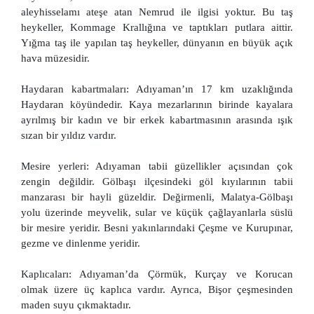
aleyhisselamı ateşe atan Nemrud ile ilgisi yoktur. Bu taş
heykeller, Kommage Krallığına ve taptıkları putlara aittir.
Yığma taş ile yapılan taş heykeller, dünyanın en büyük açık
hava müzesidir.
Haydaran kabartmaları: Adıyaman’ın 17 km uzaklığında
Haydaran köyündedir. Kaya mezarlarının birinde kayalara
ayrılmış bir kadın ve bir erkek kabartmasının arasında ışık
sızan bir yıldız vardır.
Mesire yerleri: Adıyaman tabii güzellikler açısından çok
zengin değildir. Gölbaşı ilçesindeki göl kıyılarının tabii
manzarası bir hayli güzeldir. Değirmenli, Malatya-Gölbaşı
yolu üzerinde meyvelik, sular ve küçük çağlayanlarla süslü
bir mesire yeridir. Besni yakınlarındaki Çeşme ve Kurupınar,
gezme ve dinlenme yeridir.
Kaplıcaları: Adıyaman’da Çörmük, Kurçay ve Korucan
olmak üzere üç kaplıca vardır. Ayrıca, Bişor çeşmesinden
maden suyu çıkmaktadır.