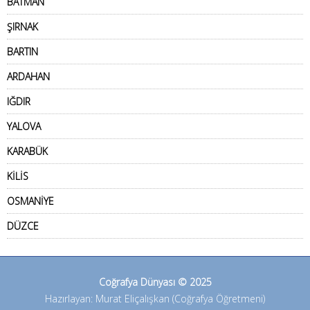
BATMAN
ŞIRNAK
BARTIN
ARDAHAN
IĞDIR
YALOVA
KARABÜK
KİLİS
OSMANİYE
DÜZCE
Coğrafya Dünyası © 2025
Hazırlayan: Murat Eliçalışkan (Coğrafya Öğretmeni)