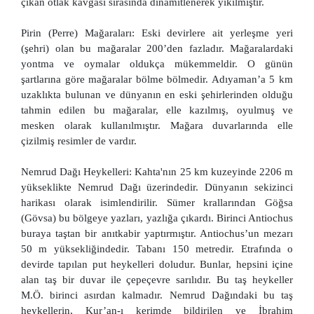
çıkan otlak kavgası sırasında dinamitlenerek yıkılmıştır.
Pirin (Perre) Mağaraları: Eski devirlere ait yerleşme yeri
(şehri) olan bu mağaralar 200’den fazladır. Mağaralardaki
yontma ve oymalar oldukça mükemmeldir. O günün
şartlarına göre mağaralar bölme bölmedir. Adıyaman’a 5 km
uzaklıkta bulunan ve dünyanın en eski şehirlerinden olduğu
tahmin edilen bu mağaralar, elle kazılmış, oyulmuş ve
mesken olarak kullanılmıştır. Mağara duvarlarında elle
çizilmiş resimler de vardır.
Nemrud Dağı Heykelleri: Kahta'nın 25 km kuzeyinde 2206 m
yükseklikte Nemrud Dağı üzerindedir. Dünyanın sekizinci
harikası olarak isimlendirilir. Sümer krallarından Göğsa
(Gövsa) bu bölgeye yazları, yazlığa çıkardı. Birinci Antiochus
buraya taştan bir anıtkabir yaptırmıştır. Antiochus’un mezarı
50 m yüksekliğindedir. Tabanı 150 metredir. Etrafında o
devirde tapılan put heykelleri doludur. Bunlar, hepsini içine
alan taş bir duvar ile çepeçevre sarılıdır. Bu taş heykeller
M.Ö. birinci asırdan kalmadır. Nemrud Dağındaki bu taş
heykellerin, Kur’an-ı kerimde bildirilen ve İbrahim