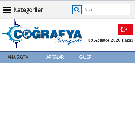
Kategoriler
09 Ağustos 2026 Pazar
ANA SAYFA
HARITALAR
GALERI
İNCELEMELER
SÖZLÜKLER
İL İL TÜRKIYE