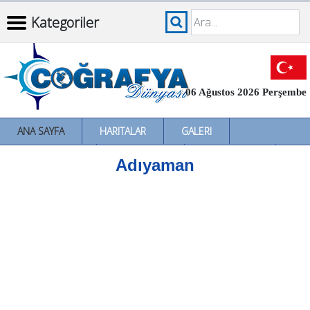
Kategoriler
06 Ağustos 2026 Perşembe
ANA SAYFA
HARITALAR
GALERI
İNCELEMELER
SÖZLÜKLER
İL İL TÜRKIYE
Adıyaman