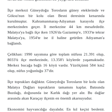
İlçe merkezi Güneydoğu Torosların güney eteklerinde ve
Göksu'nun bir kolu olan Besni deresinin kenarında
kurulmuştur. Kahramanmaraş-Adıyaman karayolu ilçe
merkezinden geçer. İl merkezine 44 km mesafededir.
Malatya'ya bağlı ilçe iken 1926'da Gaziantep'e, 1933'te tekrar
Malatya'ya, 1954'te ise il haline getirilen Adıyaman'a
bağlandı.
Çelikhan: 1990 sayımına göre toplam nüfusu 21.391 olup,
8033'ü ilçe merkezinde, 13.358'i köylerde yaşamaktadır.
Merkez bucağa bağlı 16 köyü vardır. Yüzölçümü 584 km2
olup, nüfus yoğunluğu 37'dir.
İlçe toprakları dağlıktır. Güneydoğu Torosların bir kolu olan
Malatya Dağları toprakların tamamını kaplar. Batısında
Buzdağı, doğusunda ise Karlık dağı yer alır. Bu dağlar
arasında akan Karaçay ilçenin en önemli akarsuyudur.
Ekonomisi hayvancılığa dayalıdır. En kıl keçisi beslenir.