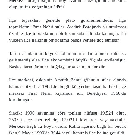
Merkez bucağa bağlı 17 köyü vardır. Yüzölçümü 339 km2
olup, nüfus yoğunluğu 34'tür.
İlçe toprakları genelde plato görünümündedir. İlçe
topraklarını Fırat Nehri sular. Atatürk Barajında su tutulması
üzerine ilçe topraklarının bir kısmı sular altında kalmıştır. Bu
yüzden ilçe halkının bir bölümü başka yerlere göç etmiştir.
Tarım alanlarının büyük bölümünün sular altında kalması,
gelişmemiş olan ilçe ekonomisini büyük ölçüde etkilemiştir.
Başlıca tarım ürünleri buğday, arpa ve mercimektir.
İlçe merkezi, eskisinin Atatürk Barajı gölünün suları altında
kalması üzerine 1988'de bugünkü yerine taşındı. Eski ilçe
merkezi Fırat Nehri kıyısında idi. Belediyesi 1960'da
kurulmuştur.
Sincik: 1990 sayımına göre toplam nüfusu 19.524 olup,
2503'ü ilçe merkezinde, 17.021'i köylerde yaşamaktadır.
Merkeze bağlı 12 köyü vardır. Kahta ilçesine bağlı bir bucak
iken 9 Mayıs 1990'da 3644 sayılı kanunla ilçe haline getirildi.