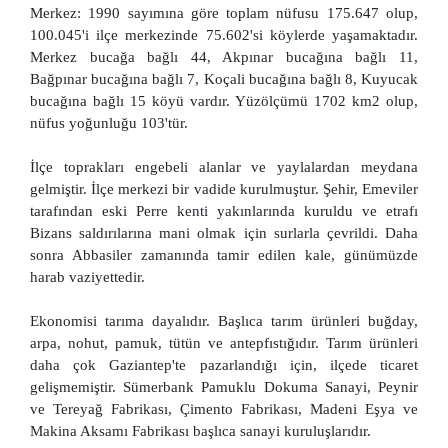
Merkez: 1990 sayımına göre toplam nüfusu 175.647 olup,
100.045'i ilçe merkezinde 75.602'si köylerde yaşamaktadır.
Merkez bucağa bağlı 44, Akpınar bucağına bağlı 11,
Bağpınar bucağına bağlı 7, Koçali bucağına bağlı 8, Kuyucak
bucağına bağlı 15 köyü vardır. Yüzölçümü 1702 km2 olup,
nüfus yoğunluğu 103'tür.
İlçe toprakları engebeli alanlar ve yaylalardan meydana
gelmiştir. İlçe merkezi bir vadide kurulmuştur. Şehir, Emeviler
tarafından eski Perre kenti yakınlarında kuruldu ve etrafı
Bizans saldırılarına mani olmak için surlarla çevrildi. Daha
sonra Abbasiler zamanında tamir edilen kale, günümüzde
harab vaziyettedir.
Ekonomisi tarıma dayalıdır. Başlıca tarım ürünleri buğday,
arpa, nohut, pamuk, tütün ve antepfıstığıdır. Tarım ürünleri
daha çok Gaziantep'te pazarlandığı için, ilçede ticaret
gelişmemiştir. Sümerbank Pamuklu Dokuma Sanayi, Peynir
ve Tereyağ Fabrikası, Çimento Fabrikası, Madeni Eşya ve
Makina Aksamı Fabrikası başlıca sanayi kuruluşlarıdır.