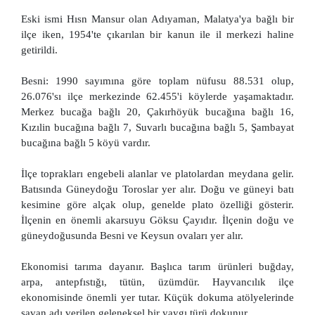
Eski ismi Hısn Mansur olan Adıyaman, Malatya'ya bağlı bir
ilçe iken, 1954'te çıkarılan bir kanun ile il merkezi haline
getirildi.
Besni: 1990 sayımına göre toplam nüfusu 88.531 olup,
26.076'sı ilçe merkezinde 62.455'i köylerde yaşamaktadır.
Merkez bucağa bağlı 20, Çakırhöyük bucağına bağlı 16,
Kızılin bucağına bağlı 7, Suvarlı bucağına bağlı 5, Şambayat
bucağına bağlı 5 köyü vardır.
İlçe toprakları engebeli alanlar ve platolardan meydana gelir.
Batısında Güneydoğu Toroslar yer alır. Doğu ve güneyi batı
kesimine göre alçak olup, genelde plato özelliği gösterir.
İlçenin en önemli akarsuyu Göksu Çayıdır. İlçenin doğu ve
güneydoğusunda Besni ve Keysun ovaları yer alır.
Ekonomisi tarıma dayanır. Başlıca tarım ürünleri buğday,
arpa, antepfıstığı, tütün, üzümdür. Hayvancılık ilçe
ekonomisinde önemli yer tutar. Küçük dokuma atölyelerinde
savan adı verilen geleneksel bir yaygı türü dokunur.