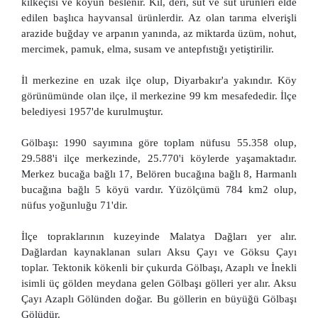
kılkeçisi ve koyun beslenir. Kıl, deri, süt ve süt ürünleri elde
edilen başlıca hayvansal ürünlerdir. Az olan tarıma elverişli
arazide buğday ve arpanın yanında, az miktarda üzüm, nohut,
mercimek, pamuk, elma, susam ve antepfıstığı yetiştirilir.
İl merkezine en uzak ilçe olup, Diyarbakır'a yakındır. Köy
görünümünde olan ilçe, il merkezine 99 km mesafededir. İlçe
belediyesi 1957'de kurulmuştur.
Gölbaşı: 1990 sayımına göre toplam nüfusu 55.358 olup,
29.588'i ilçe merkezinde, 25.770'i köylerde yaşamaktadır.
Merkez bucağa bağlı 17, Belören bucağına bağlı 8, Harmanlı
bucağına bağlı 5 köyü vardır. Yüzölçümü 784 km2 olup,
nüfus yoğunluğu 71'dir.
İlçe topraklarının kuzeyinde Malatya Dağları yer alır.
Dağlardan kaynaklanan suları Aksu Çayı ve Göksu Çayı
toplar. Tektonik kökenli bir çukurda Gölbaşı, Azaplı ve İnekli
isimli üç gölden meydana gelen Gölbaşı gölleri yer alır. Aksu
Çayı Azaplı Gölünden doğar. Bu göllerin en büyüğü Gölbaşı
Gölüdür.