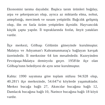
Ekonomisi tarıma dayalıdır. Başlıca tarım ürünleri buğday,
arpa ve şekerpancarı olup, ayrıca az miktarda elma, nohut,
antepfıstığı, mercimek ve susam yetiştirilir. Bağcılık gelişmiş
olup, ilin en fazla üzüm yetiştirilen ilçesidir. Hayvancılık
küçük çapta yapılır. İl topraklarında fosfat, linyit yatakları
vardır.
İlçe merkezi, Gölbaşı Gölünün güneyinde kurulmuştur.
Malatya ve Adıyaman'ı Kahramanmaraş'a bağlayan kavşak
üzerindedir. İl merkezine 64 km mesafededir. Kuzeyinden
Fevzipaşa-Malatya demiryolu geçer. 1958'de ilçe olan
Gölbaşı'nınn belediyesi de aynı sene kurulmuştur.
Kahta: 1990 sayımına göre toplam nüfusu 94.928 olup,
40.281'i ilçe merkezinde, 54.647'si köylerde yaşamaktadır.
Merkez bucağa bağlı 27, Akıncılar bucağına bağlı 12,
Damlacık bucağına bağlı 10, Narince bucağına bağlı 18 köyü
vardır.