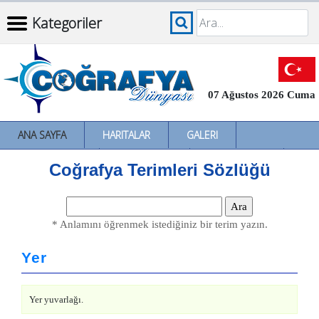
Kategoriler
07 Ağustos 2026 Cuma
ANA SAYFA
HARITALAR
GALERI
İNCELEMELER
SÖZLÜKLER
İL İL TÜRKIYE
Coğrafya Terimleri Sözlüğü
* Anlamını öğrenmek istediğiniz bir terim yazın.
Yer
Yer yuvarlağı.