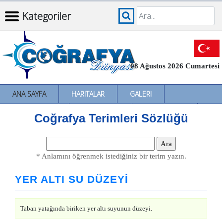
Kategoriler
08 Ağustos 2026 Cumartesi
ANA SAYFA
HARITALAR
GALERI
İNCELEMELER
SÖZLÜKLER
İL İL TÜRKIYE
Coğrafya Terimleri Sözlüğü
* Anlamını öğrenmek istediğiniz bir terim yazın.
YER ALTI SU DÜZEYİ
Taban yatağında biriken yer altı suyunun düzeyi.