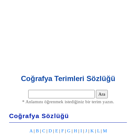
Coğrafya Terimleri Sözlüğü
* Anlamını öğrenmek istediğiniz bir terim yazın.
Coğrafya Sözlüğü
A
|
B
|
C
|
D
|
E
|
F
|
G
|
H
|
I
|
J
|
K
|
L
|
M