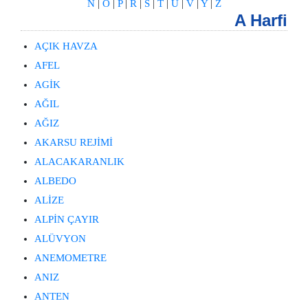
N
|
O
|
P
|
R
|
S
|
T
|
U
|
V
|
Y
|
Z
A Harfi
AÇIK HAVZA
AFEL
AGİK
AĞIL
AĞIZ
AKARSU REJİMİ
ALACAKARANLIK
ALBEDO
ALİZE
ALPİN ÇAYIR
ALÜVYON
ANEMOMETRE
ANIZ
ANTEN