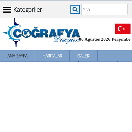
Kategoriler
06 Ağustos 2026 Perşembe
ANA SAYFA
HARITALAR
GALERI
İNCELEMELER
SÖZLÜKLER
İL İL TÜRKIYE