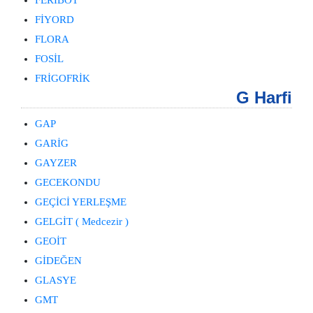
FERİBOT
FİYORD
FLORA
FOSİL
FRİGOFRİK
G Harfi
GAP
GARİG
GAYZER
GECEKONDU
GEÇİCİ YERLEŞME
GELGİT ( Medcezir )
GEOİT
GİDEĞEN
GLASYE
GMT