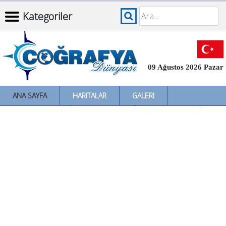
Kategoriler
09 Ağustos 2026 Pazar
ANA SAYFA
HARITALAR
GALERI
İNCELEMELER
SÖZLÜKLER
İL İL TÜRKIYE