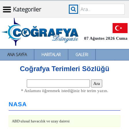
Kategoriler
07 Ağustos 2026 Cuma
ANA SAYFA
HARITALAR
GALERI
İNCELEMELER
SÖZLÜKLER
İL İL TÜRKIYE
Coğrafya Terimleri Sözlüğü
* Anlamını öğrenmek istediğiniz bir terim yazın.
NASA
ABD ulusal havacılık ve uzay dairesi