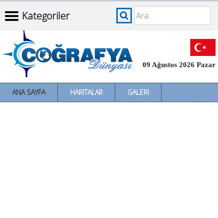
Kategoriler
09 Ağustos 2026 Pazar
ANA SAYFA
HARITALAR
GALERI
İNCELEMELER
SÖZLÜKLER
İL İL TÜRKIYE