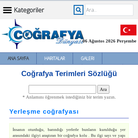
Kategoriler
06 Ağustos 2026 Perşembe
ANA SAYFA
HARITALAR
GALERI
İNCELEMELER
SÖZLÜKLER
İL İL TÜRKIYE
Coğrafya Terimleri Sözlüğü
* Anlamını öğrenmek istediğiniz bir terim yazın.
Yerleşme coğrafyası
İnsanın oturduğu, barındığı yerlerle bunların kurulduğu yer
arasındaki ilgiyi araştıran bir coğrafya kolu . Bu ilgi sayı ve yapı