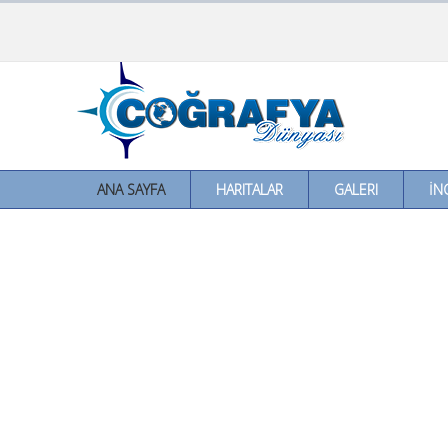
ANA SAYFA
HARITALAR
GALERI
İN