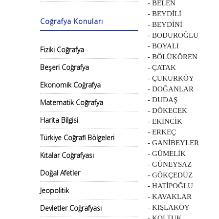
- BELEN
- BEYDİLİ
Coğrafya Konuları
- BEYDİNİ
- BODUROĞLU
- BOYALI
Fiziki Coğrafya
- BÖLÜKÖREN
Beşeri Coğrafya
- ÇATAK
- ÇUKURKÖY
Ekonomik Coğrafya
- DOĞANLAR
- DUDAŞ
Matematik Coğrafya
- DÖKECEK
Harita Bilgisi
- EKİNCİK
- ERKEÇ
Türkiye Coğrafi Bölgeleri
- GANİBEYLER
- GÜMELİK
Kıtalar Coğrafyası
- GÜNEYSAZ
Doğal Afetler
- GÖKÇEDÜZ
- HATİPOĞLU
Jeopolitik
- KAVAKLAR
Devletler Coğrafyası
- KIŞLAKÖY
- KOLTUK