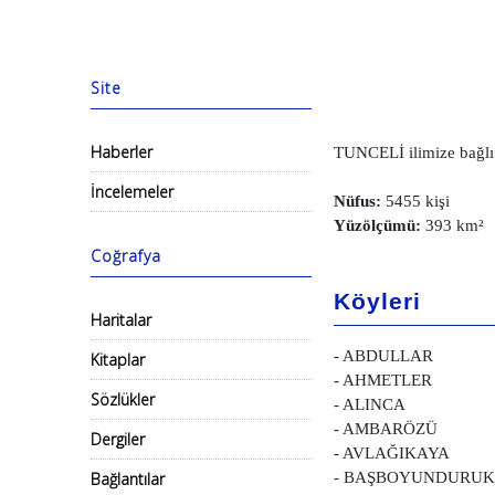
Site
Haberler
TUNCELİ ilimize bağlı b
İncelemeler
Nüfus:
5455 kişi
Yüzölçümü:
393 km²
Coğrafya
Köyleri
Haritalar
- ABDULLAR
Kitaplar
- AHMETLER
Sözlükler
- ALINCA
- AMBARÖZÜ
Dergiler
- AVLAĞIKAYA
Bağlantılar
- BAŞBOYUNDURUK