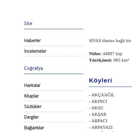
Site
Haberler
SİVAS ilimize bağlı bir 
İncelemeler
Nüfus:
44887 kişi
Yüzölçümü:
985 km²
Coğrafya
Köyleri
Haritalar
- AKÇAAĞIL
Kitaplar
- AKINCI
Sözlükler
- AKSU
- AKŞAR
Dergiler
- ARPACI
Bağlantılar
- ARPAYAZI