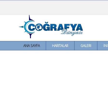
ANA SAYFA
HARITALAR
GALERI
İN