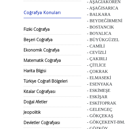
- AŞAĞIAKÖREN
- AŞAĞISARICA
Coğrafya Konuları
- BALKARA
- BEYDEĞİRMENİ
- BOSTANCIK
Fiziki Coğrafya
- BOYALICA
Beşeri Coğrafya
- BÜYÜKGÜZEL
- CAMİLİ
Ekonomik Coğrafya
- CEVİZLİ
- ÇAKIRLI
Matematik Coğrafya
- ÇİTLİCE
Harita Bilgisi
- ÇOKRAK
- ELMASEKİ
Türkiye Coğrafi Bölgeleri
- ESENYAKA
- ESKİMEŞE
Kıtalar Coğrafyası
- ESKİŞAR
Doğal Afetler
- ESKİTOPRAK
- GELENGEÇ
Jeopolitik
- GÖKÇEKAŞ
Devletler Coğrafyası
- GÖKÇEKENT-BM.
- GÖZKÖY