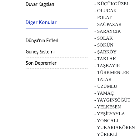
Duvar Kağıtları
- KÜÇÜKGÜZEL
- OLUCAK
- POLAT
Diğer Konular
- SAĞPAZAR
- SARAYCIK
- SOLAK
Dünya'nın En'leri
- SÖKÜN
Güneş Sistemi
- ŞARKÖY
- TAKLAK
Son Depremler
- TAŞBAYIR
- TÜRKMENLER
- TATAR
- ÜZÜMLÜ
- YAMAÇ
- YAYGINSÖĞÜT
- YELKESEN
- YEŞİLYAYLA
- YONCALI
- YUKARIAKÖREN
- YÜREKLİ