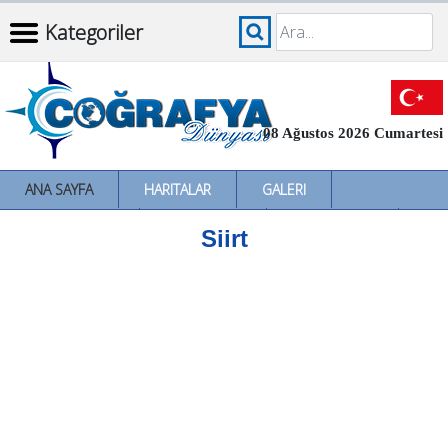
Kategoriler
08 Ağustos 2026 Cumartesi
ANA SAYFA
HARITALAR
GALERI
İNCELEMELER
SÖZLÜKLER
İL İL TÜRKIYE
Siirt