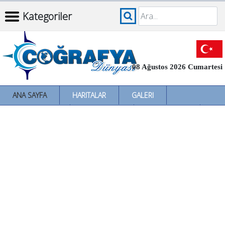
Kategoriler
08 Ağustos 2026 Cumartesi
ANA SAYFA
HARITALAR
GALERI
İNCELEMELER
SÖZLÜKLER
İL İL TÜRKIYE