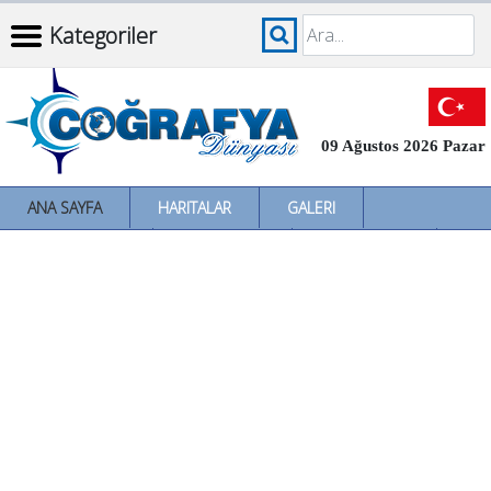
Kategoriler
09 Ağustos 2026 Pazar
ANA SAYFA
HARITALAR
GALERI
İNCELEMELER
SÖZLÜKLER
İL İL TÜRKIYE