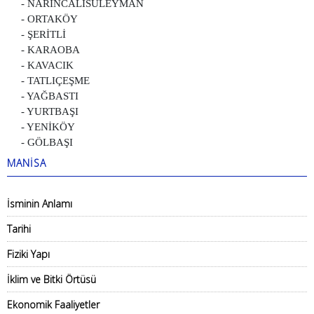
- NARINCALISÜLEYMAN
- ORTAKÖY
- ŞERİTLİ
- KARAOBA
- KAVACIK
- TATLIÇEŞME
- YAĞBASTI
- YURTBAŞI
- YENİKÖY
- GÖLBAŞI
MANİSA
İsminin Anlamı
Tarihi
Fiziki Yapı
İklim ve Bitki Örtüsü
Ekonomik Faaliyetler