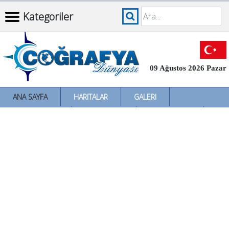
Kategoriler
09 Ağustos 2026 Pazar
ANA SAYFA
HARITALAR
GALERI
İNCELEMELER
SÖZLÜKLER
İL İL TÜRKIYE