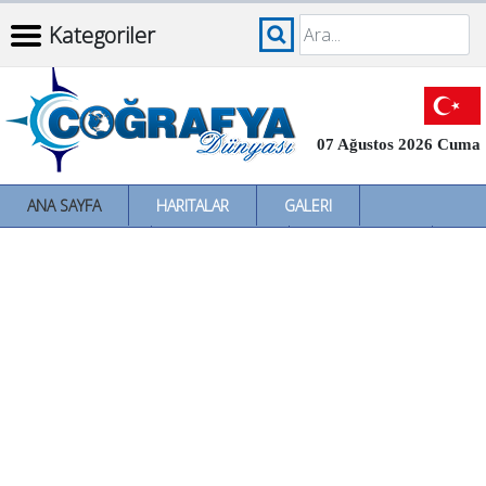
Kategoriler
07 Ağustos 2026 Cuma
ANA SAYFA
HARITALAR
GALERI
İNCELEMELER
SÖZLÜKLER
İL İL TÜRKIYE