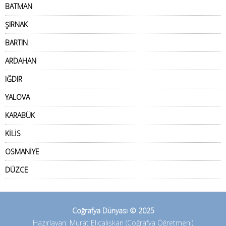
BATMAN
ŞIRNAK
BARTIN
ARDAHAN
IĞDIR
YALOVA
KARABÜK
KİLİS
OSMANİYE
DÜZCE
Coğrafya Dünyası © 2025
Hazırlayan: Murat Eliçalışkan (Coğrafya Öğretmeni)