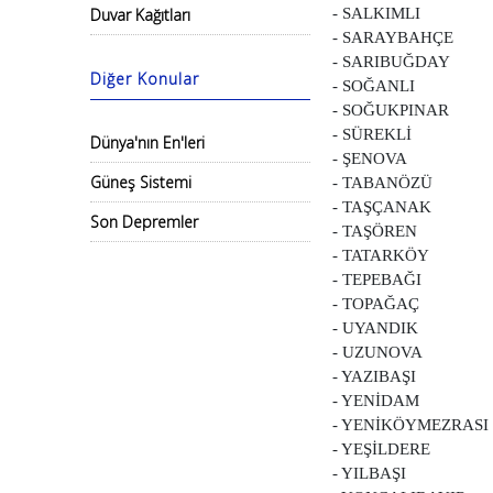
Duvar Kağıtları
- SALKIMLI
- SARAYBAHÇE
- SARIBUĞDAY
Diğer Konular
- SOĞANLI
- SOĞUKPINAR
- SÜREKLİ
Dünya'nın En'leri
- ŞENOVA
Güneş Sistemi
- TABANÖZÜ
- TAŞÇANAK
Son Depremler
- TAŞÖREN
- TATARKÖY
- TEPEBAĞI
- TOPAĞAÇ
- UYANDIK
- UZUNOVA
- YAZIBAŞI
- YENİDAM
- YENİKÖYMEZRASI
- YEŞİLDERE
- YILBAŞI