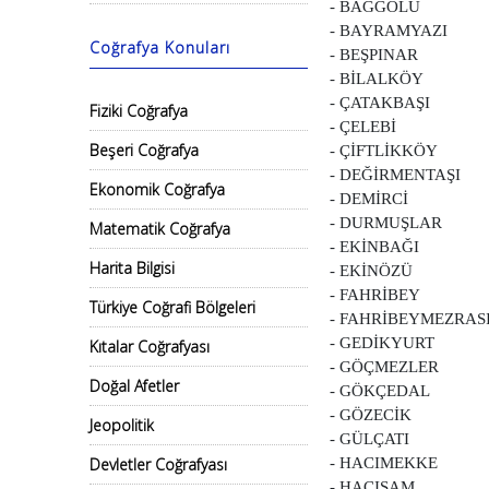
- BAĞGÖLÜ
- BAYRAMYAZI
Coğrafya Konuları
- BEŞPINAR
- BİLALKÖY
- ÇATAKBAŞI
Fiziki Coğrafya
- ÇELEBİ
Beşeri Coğrafya
- ÇİFTLİKKÖY
- DEĞİRMENTAŞI
Ekonomik Coğrafya
- DEMİRCİ
- DURMUŞLAR
Matematik Coğrafya
- EKİNBAĞI
Harita Bilgisi
- EKİNÖZÜ
- FAHRİBEY
Türkiye Coğrafi Bölgeleri
- FAHRİBEYMEZRAS
- GEDİKYURT
Kıtalar Coğrafyası
- GÖÇMEZLER
Doğal Afetler
- GÖKÇEDAL
- GÖZECİK
Jeopolitik
- GÜLÇATI
Devletler Coğrafyası
- HACIMEKKE
- HACISAM