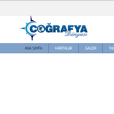
ANA SAYFA
HARITALAR
GALERI
İN