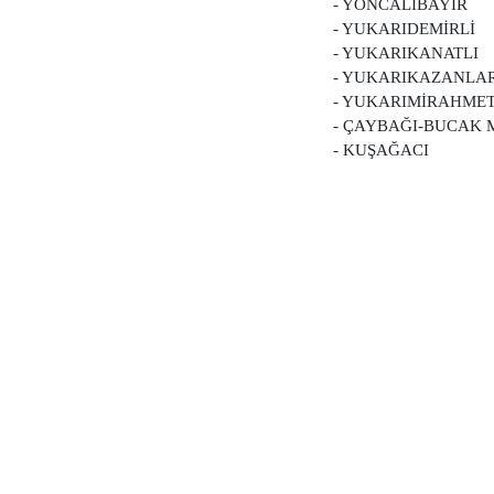
- YONCALIBAYIR
- YUKARIDEMİRLİ
- YUKARIKANATLI
- YUKARIKAZANLA
- YUKARIMİRAHME
- ÇAYBAĞI-BUCAK 
- KUŞAĞACI