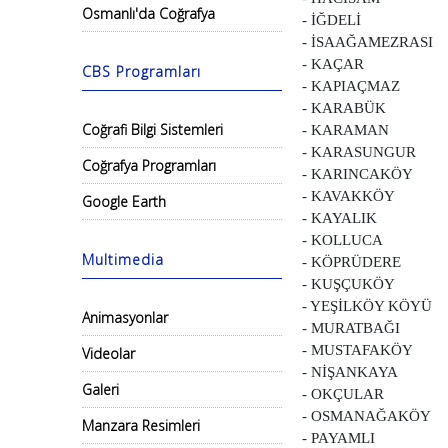
Osmanlı'da Coğrafya
- İĞDELİ
- İSAAĞAMEZRASI
- KAÇAR
CBS Programları
- KAPIAÇMAZ
- KARABÜK
Coğrafi Bilgi Sistemleri
- KARAMAN
- KARASUNGUR
Coğrafya Programları
- KARINCAKÖY
- KAVAKKÖY
Google Earth
- KAYALIK
- KOLLUCA
Multimedia
- KÖPRÜDERE
- KUŞÇUKÖY
- YEŞİLKÖY KÖYÜ
Animasyonlar
- MURATBAĞI
- MUSTAFAKÖY
Videolar
- NİŞANKAYA
Galeri
- OKÇULAR
- OSMANAĞAKÖY
Manzara Resimleri
- PAYAMLI