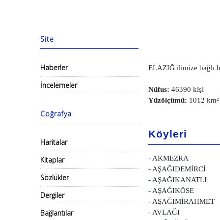
Site
Haberler
ELAZIĞ ilimize bağlı bi
İncelemeler
Nüfus:
46390 kişi
Yüzölçümü:
1012 km²
Coğrafya
Köyleri
Haritalar
- AKMEZRA
Kitaplar
- AŞAĞIDEMİRCİ
Sözlükler
- AŞAĞIKANATLI
- AŞAĞIKÖSE
Dergiler
- AŞAĞIMİRAHMET
Bağlantılar
- AVLAĞI