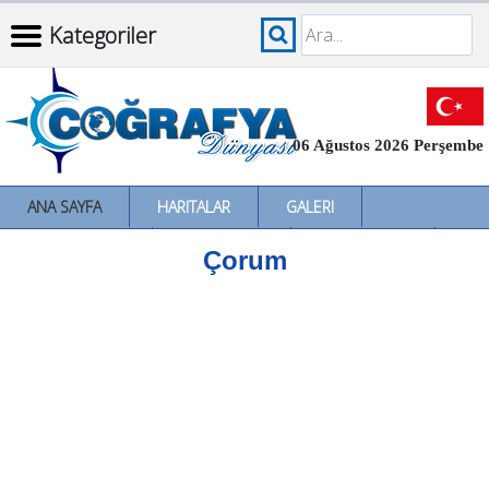
Kategoriler
06 Ağustos 2026 Perşembe
ANA SAYFA
HARITALAR
GALERI
İNCELEMELER
SÖZLÜKLER
İL İL TÜRKIYE
Çorum