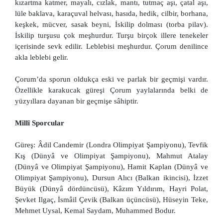
kızartma katmer, mayalı, cızlak, mantı, tutmaç aşı, çatal aşı,
lüle baklava, karaçuval helvası, hasıda, hedik, cilbir, borhana,
keşkek, mücver, sasak beyni, İskilip dolması (torba pilav).
İskilip turşusu çok meşhurdur. Turşu birçok illere tenekeler
içerisinde sevk edilir. Leblebisi meşhurdur. Çorum denilince
akla leblebi gelir.
Çorum’da sporun oldukça eski ve parlak bir geçmişi vardır.
Özellikle karakucak güreşi Çorum yaylalarında belki de
yüzyıllara dayanan bir geçmişe sâhiptir.
Millî Sporcular
Güreş: Âdil Candemir (Londra Olimpiyat Şampiyonu), Tevfik
Kış (Dünyâ ve Olimpiyat Şampiyonu), Mahmut Atalay
(Dünyâ ve Olimpiyat Şampiyonu), Hamit Kaplan (Dünyâ ve
Olimpiyat Şampiyonu), Dursun Alıcı (Balkan ikincisi), İzzet
Büyük (Dünyâ dördüncüsü), Kâzım Yıldırım, Hayri Polat,
Şevket Ilgaç, İsmâil Çevik (Balkan üçüncüsü), Hüseyin Teke,
Mehmet Uysal, Kemal Saydam, Muhammed Bodur.