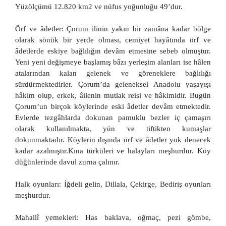
Yüzölçümü 12.820 km2 ve nüfus yoğunluğu 49’dur.
Örf ve âdetler: Çorum ilinin yakın bir zamâna kadar bölge
olarak sönük bir yerde olması, cemiyet hayâtında örf ve
âdetlerde eskiye bağlılığın devâm etmesine sebeb olmuştur.
Yeni yeni değişmeye başlamış bâzı yerleşim alanları ise hâlen
atalarından kalan gelenek ve göreneklere bağlılığı
sürdürmektedirler. Çorum’da geleneksel Anadolu yaşayışı
hâkim olup, erkek, âilenin mutlak reisi ve hâkimidir. Bugün
Çorum’un birçok köylerinde eski âdetler devâm etmektedir.
Evlerde tezgâhlarda dokunan pamuklu bezler iç çamaşırı
olarak kullanılmakta, yün ve tiftikten kumaşlar
dokunmaktadır. Köylerin dışında örf ve âdetler yok denecek
kadar azalmıştır.Kına türküleri ve halayları meşhurdur. Köy
düğünlerinde davul zurna çalınır.
Halk oyunları: İğdeli gelin, Dillala, Çekirge, Bediriş oyunları
meşhurdur.
Mahallî yemekleri: Has baklava, oğmaç, pezi gömbe,