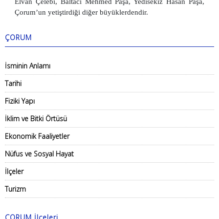
Elvan Çelebi, Baltacı Mehmed Paşa, Yedisekiz Hasan Paşa,
Çorum’un yetiştirdiği diğer büyüklerdendir.
ÇORUM
İsminin Anlamı
Tarihi
Fiziki Yapı
İklim ve Bitki Örtüsü
Ekonomik Faaliyetler
Nüfus ve Sosyal Hayat
İlçeler
Turizm
ÇORUM İlçeleri