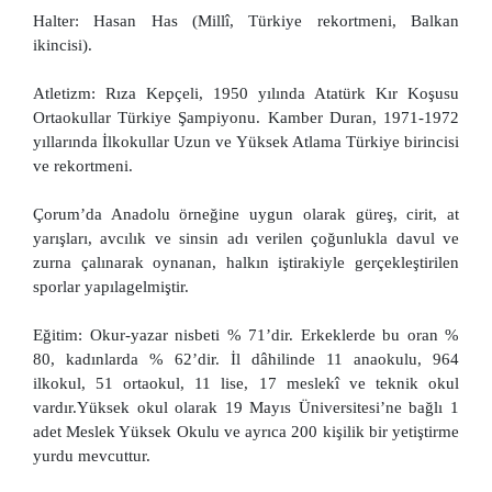
Halter: Hasan Has (Millî, Türkiye rekortmeni, Balkan
ikincisi).
Atletizm: Rıza Kepçeli, 1950 yılında Atatürk Kır Koşusu
Ortaokullar Türkiye Şampiyonu. Kamber Duran, 1971-1972
yıllarında İlkokullar Uzun ve Yüksek Atlama Türkiye birincisi
ve rekortmeni.
Çorum’da Anadolu örneğine uygun olarak güreş, cirit, at
yarışları, avcılık ve sinsin adı verilen çoğunlukla davul ve
zurna çalınarak oynanan, halkın iştirakiyle gerçekleştirilen
sporlar yapılagelmiştir.
Eğitim: Okur-yazar nisbeti % 71’dir. Erkeklerde bu oran %
80, kadınlarda % 62’dir. İl dâhilinde 11 anaokulu, 964
ilkokul, 51 ortaokul, 11 lise, 17 meslekî ve teknik okul
vardır.Yüksek okul olarak 19 Mayıs Üniversitesi’ne bağlı 1
adet Meslek Yüksek Okulu ve ayrıca 200 kişilik bir yetiştirme
yurdu mevcuttur.