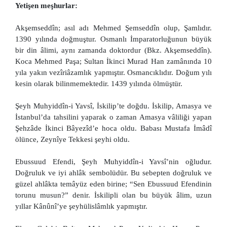
Yetişen meşhurlar:
Akşemseddîn; asıl adı Mehmed Şemseddîn olup, Şamlıdır.
1390 yılında doğmuştur. Osmanlı İmparatorluğunun büyük
bir din âlimi, aynı zamanda doktordur (Bkz. Akşemseddîn).
Koca Mehmed Paşa; Sultan İkinci Murad Han zamânında 10
yıla yakın vezîriâzamlık yapmıştır. Osmancıklıdır. Doğum yılı
kesin olarak bilinmemektedir. 1439 yılında ölmüştür.
Şeyh Muhyiddîn-i Yavsî, İskilip’te doğdu. İskilip, Amasya ve
İstanbul’da tahsilini yaparak o zaman Amasya vâliliği yapan
Şehzâde İkinci Bâyezîd’e hoca oldu. Babası Mustafa İmâdî
ölünce, Zeynîye Tekkesi şeyhi oldu.
Ebussuud Efendi, Şeyh Muhyiddîn-i Yavsî’nin oğludur.
Doğruluk ve iyi ahlâk sembolüdür. Bu sebepten doğruluk ve
güzel ahlâkta temâyüz eden birine; “Sen Ebussuud Efendinin
torunu musun?” denir. İskilipli olan bu büyük âlim, uzun
yıllar Kânûnî’ye şeyhülislâmlık yapmıştır.