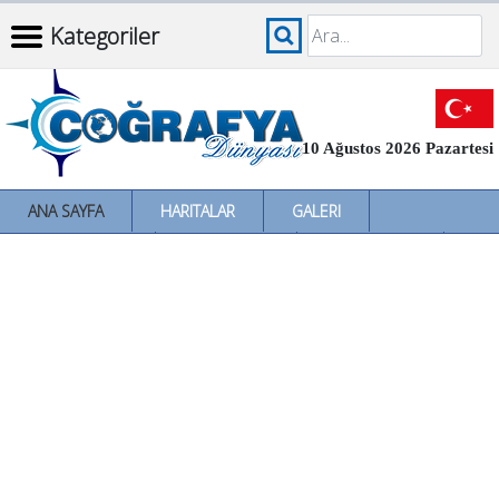
Kategoriler
10 Ağustos 2026 Pazartesi
ANA SAYFA
HARITALAR
GALERI
İNCELEMELER
SÖZLÜKLER
İL İL TÜRKIYE