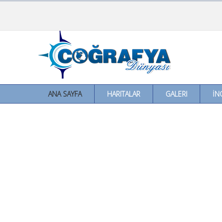
ANA SAYFA
HARITALAR
GALERI
İN