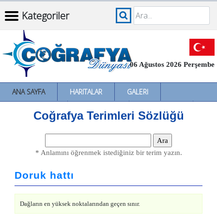
Kategoriler
06 Ağustos 2026 Perşembe
ANA SAYFA
HARITALAR
GALERI
İNCELEMELER
SÖZLÜKLER
İL İL TÜRKIYE
Coğrafya Terimleri Sözlüğü
* Anlamını öğrenmek istediğiniz bir terim yazın.
Doruk hattı
Dağların en yüksek noktalarından geçen sınır.