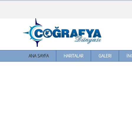
ANA SAYFA
HARITALAR
GALERI
İN