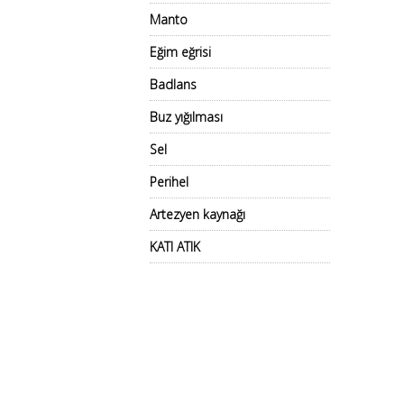
Manto
Eğim eğrisi
Badlans
Buz yığılması
Sel
Perihel
Artezyen kaynağı
KATI ATIK