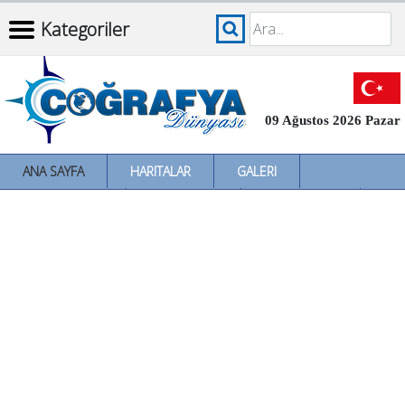
Kategoriler
09 Ağustos 2026 Pazar
ANA SAYFA
HARITALAR
GALERI
İNCELEMELER
SÖZLÜKLER
İL İL TÜRKIYE