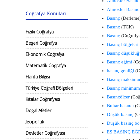
Atmosfer Basınc
Atmosfer Basınc
Coğrafya Konuları
Basınç
(Derleme
Basınç
(TCK)
Fiziki Coğrafya
Basınç
(Coğrafya
Beşeri Coğrafya
Basınç bölgeleri
Basınç düşüklüğ
Ekonomik Coğrafya
Basınç eğimi
(Co
Matematik Coğrafya
basınç genliği
(C
Harita Bilgisi
Basınç maksim
Türkiye Coğrafi Bölgeleri
Basınç minimu
Basınçölçer
(Coğ
Kıtalar Coğrafyası
Buhar basıncı
(Co
Doğal Afetler
Düşük basınç
(Co
Jeopolitik
Düşük basınç bö
EŞ BASINÇ EĞ
Devletler Coğrafyası