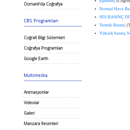
Eşbasınç
(Coğraf
Osmanlı'da Coğrafya
Normal Hava Bas
SES BASINÇ D
CBS Programları
Termik Basınç
(
Yüksek basınç b
Coğrafi Bilgi Sistemleri
Coğrafya Programları
Google Earth
Multimedia
Animasyonlar
Videolar
Galeri
Manzara Resimleri