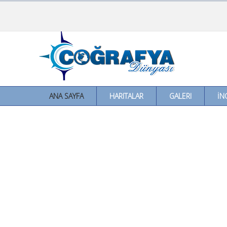
ANA SAYFA
HARITALAR
GALERI
İN