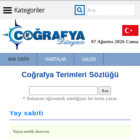
Kategoriler
07 Ağustos 2026 Cuma
ANA SAYFA
HARITALAR
GALERI
İNCELEMELER
SÖZLÜKLER
İL İL TÜRKIYE
Coğrafya Terimleri Sözlüğü
* Anlamını öğrenmek istediğiniz bir terim yazın.
Yay sabiti
Yayın sertlik derecesi.