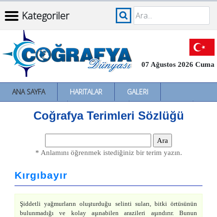
Kategoriler
07 Ağustos 2026 Cuma
ANA SAYFA
HARITALAR
GALERI
İNCELEMELER
SÖZLÜKLER
İL İL TÜRKIYE
Coğrafya Terimleri Sözlüğü
* Anlamını öğrenmek istediğiniz bir terim yazın.
Kırgıbayır
Şiddetli yağmurların oluşturduğu selinti suları, bitki örtüsünün
bulunmadığı ve kolay aşınabilen arazileri aşındırır. Bunun