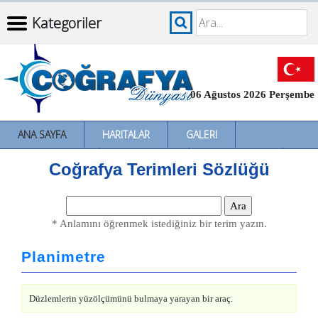
Kategoriler
06 Ağustos 2026 Perşembe
ANA SAYFA
HARITALAR
GALERI
İNCELEMELER
SÖZLÜKLER
İL İL TÜRKIYE
Coğrafya Terimleri Sözlüğü
* Anlamını öğrenmek istediğiniz bir terim yazın.
Planimetre
Düzlemlerin yüzölçümünü bulmaya yarayan bir araç.