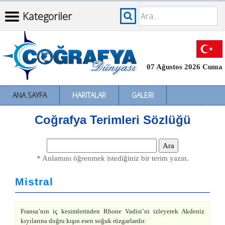
Kategoriler
07 Ağustos 2026 Cuma
ANA SAYFA
HARITALAR
GALERI
İNCELEMELER
SÖZLÜKLER
İL İL TÜRKIYE
Coğrafya Terimleri Sözlüğü
* Anlamını öğrenmek istediğiniz bir terim yazın.
Mistral
Fransa’nın iç kesimlerinden Rhone Vadisi’ni izleyerek Akdeniz
kıyılarına doğru kışın esen soğuk rüzgarlardır.