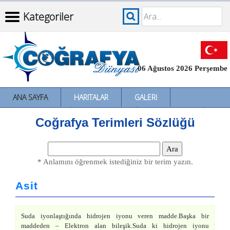
Kategoriler
06 Ağustos 2026 Perşembe
ANA SAYFA
HARITALAR
GALERI
İNCELEMELER
SÖZLÜKLER
İL İL TÜRKIYE
Coğrafya Terimleri Sözlüğü
* Anlamını öğrenmek istediğiniz bir terim yazın.
Asit
Suda iyonlaştığında hidrojen iyonu veren madde.Başka bir
maddeden – Elektron alan bileşik.Suda ki hidrojen iyonu