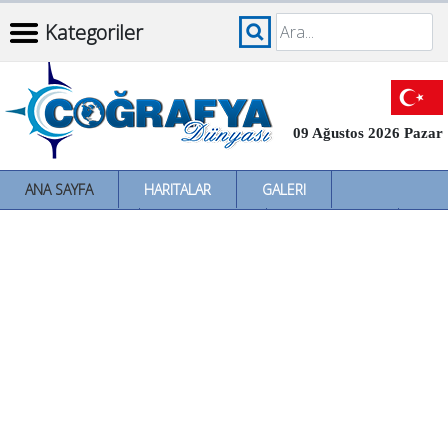
Kategoriler
09 Ağustos 2026 Pazar
ANA SAYFA
HARITALAR
GALERI
İNCELEMELER
SÖZLÜKLER
İL İL TÜRKIYE