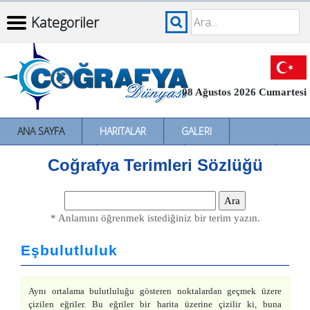
Kategoriler
08 Ağustos 2026 Cumartesi
ANA SAYFA
HARITALAR
GALERI
İNCELEMELER
SÖZLÜKLER
İL İL TÜRKIYE
Coğrafya Terimleri Sözlüğü
* Anlamını öğrenmek istediğiniz bir terim yazın.
Eşbulutluluk
Aynı ortalama bulutluluğu gösteren noktalardan geçmek üzere
çizilen eğriler. Bu eğriler bir harita üzerine çizilir ki, buna