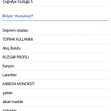
Coğrafya Sözlüğü 5
Biliyor musunuz?
Deprem ıskalası
TOPRAK KULLANIMI
Ateş Bulutu
RÜZGAR PROFİLİ
Kanyon
Lateritler
KARBON MONOKSİT
çavlan
alkali madde
istihdam