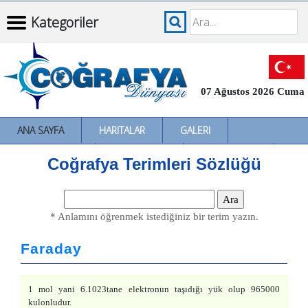
Kategoriler
07 Ağustos 2026 Cuma
ANA SAYFA
HARITALAR
GALERI
İNCELEMELER
SÖZLÜKLER
İL İL TÜRKIYE
Coğrafya Terimleri Sözlüğü
* Anlamını öğrenmek istediğiniz bir terim yazın.
Faraday
1 mol yani 6.1023tane elektronun taşıdığı yük olup 965000
kulonludur.