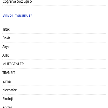
Coğrafya Sözlüğü 5
Biliyor musunuz?
Tiftik
Bakir
Akyel
ATIK
MUTAGENLER
TRANSİT
Işıma
hidrosfer
Ekoloji
Körfez