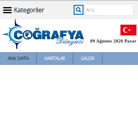
Kategoriler
09 Ağustos 2026 Pazar
ANA SAYFA
HARITALAR
GALERI
İNCELEMELER
SÖZLÜKLER
İL İL TÜRKIYE