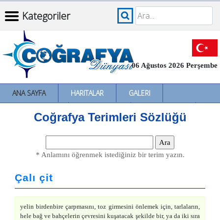
Kategoriler
06 Ağustos 2026 Perşembe
ANA SAYFA
HARITALAR
GALERI
İNCELEMELER
SÖZLÜKLER
İL İL TÜRKIYE
Coğrafya Terimleri Sözlüğü
* Anlamını öğrenmek istediğiniz bir terim yazın.
Çalı çit
yelin birdenbire çarpmasını, toz girmesini önlemek için, tarlaların,
hele bağ ve bahçelerin çevresini kuşatacak şekilde bir, ya da iki sıra