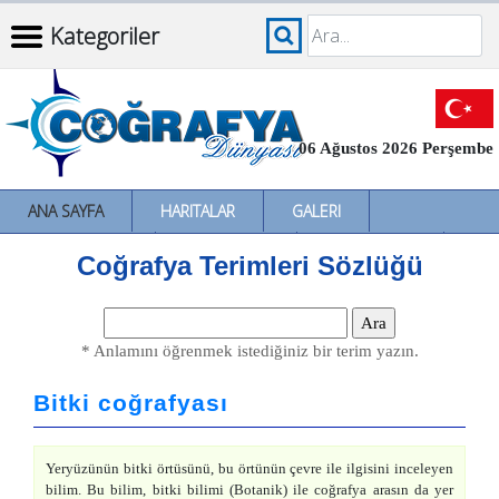
Kategoriler
06 Ağustos 2026 Perşembe
ANA SAYFA
HARITALAR
GALERI
İNCELEMELER
SÖZLÜKLER
İL İL TÜRKIYE
Coğrafya Terimleri Sözlüğü
* Anlamını öğrenmek istediğiniz bir terim yazın.
Bitki coğrafyası
Yeryüzünün bitki örtüsünü, bu örtünün çevre ile ilgisini inceleyen
bilim. Bu bilim, bitki bilimi (Botanik) ile coğrafya arasın da yer