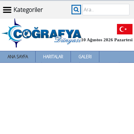
Kategoriler
10 Ağustos 2026 Pazartesi
ANA SAYFA
HARITALAR
GALERI
İNCELEMELER
SÖZLÜKLER
İL İL TÜRKIYE