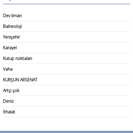
Dev liman
Balneoloji
Yenişehir
Karayel
Kutup noktaları
Vaha
KURŞUN ARSENAT
Artçı şok
Deniz
İthalat