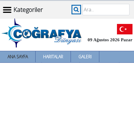
Kategoriler
09 Ağustos 2026 Pazar
ANA SAYFA
HARITALAR
GALERI
İNCELEMELER
SÖZLÜKLER
İL İL TÜRKIYE