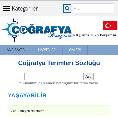
Kategoriler
06 Ağustos 2026 Perşembe
ANA SAYFA
HARITALAR
GALERI
İNCELEMELER
SÖZLÜKLER
İL İL TÜRKIYE
Coğrafya Terimleri Sözlüğü
* Anlamını öğrenmek istediğiniz bir terim yazın.
YAŞAYABİLİR
Canlı, üreyen sistemler.