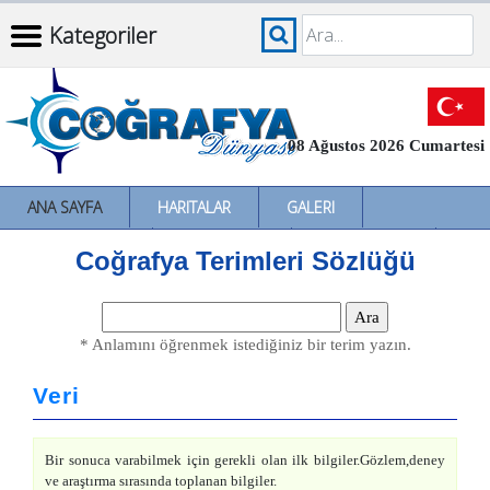
Kategoriler
08 Ağustos 2026 Cumartesi
ANA SAYFA
HARITALAR
GALERI
İNCELEMELER
SÖZLÜKLER
İL İL TÜRKIYE
Coğrafya Terimleri Sözlüğü
* Anlamını öğrenmek istediğiniz bir terim yazın.
Veri
Bir sonuca varabilmek için gerekli olan ilk bilgiler.Gözlem,deney
ve araştırma sırasında toplanan bilgiler.