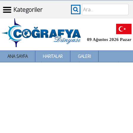
Kategoriler
09 Ağustos 2026 Pazar
ANA SAYFA
HARITALAR
GALERI
İNCELEMELER
SÖZLÜKLER
İL İL TÜRKIYE