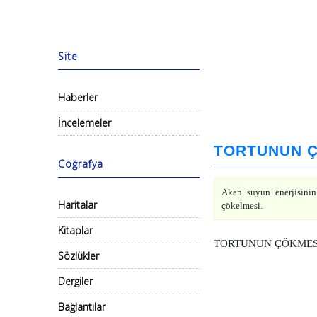
Site
Haberler
İncelemeler
TORTUNUN 
Coğrafya
Akan suyun enerjisini
Haritalar
çökelmesi.
Kitaplar
TORTUNUN ÇÖKMESİ kav
Sözlükler
Dergiler
Bağlantılar