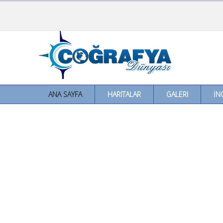
ANA SAYFA
HARITALAR
GALERI
İN